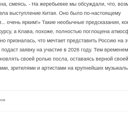
она, смеясь. - На жеребьевке мы обсуждали, что, воз
видела выступление Китая. Оно было по-настоящему
и... очень ярким!» Такие необычные предсказания, ко
курсу, а Клава, похоже, полностью поглощена атмос
но призналась, что мечтает представить Россию на 
 подаст заявку на участие в 2026 году. Тем времене
хновлять своей ролью посла, оставаясь верной свое
ами, зрителями и артистами на крупнейших музыкал
ров