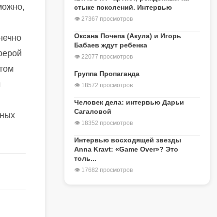
можно,
стыке поколений. Интервью
👁 27367 просмотров
Оксана Почепа (Акула) и Игорь
нечно
Бабаев ждут ребенка
ферой
👁 22077 просмотров
этом
Группа Пропаганда
м
👁 18572 просмотров
й
Человек дела: интервью Дарьи
Сагаловой
ьных
👁 18352 просмотров
Интервью восходящей звезды
Anna Kravt: «Game Over»? Это
толь...
👁 17682 просмотров