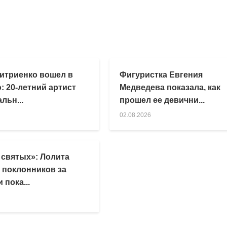
итриенко вошел в
Фигуристка Евгения
: 20-летний артист
Медведева показала, как
льн...
прошел ее девични...
02.08.2026
 святых»: Лолита
 поклонников за
 пока...