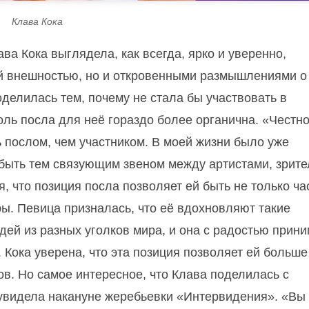
Клава Кока
а Кока выглядела, как всегда, ярко и уверенно,
ой внешностью, но и откровенными размышлениями о
делилась тем, почему не стала бы участвовать в
оль посла для неё гораздо более органична. «Честн
 послом, чем участником. В моей жизни было уже
я быть тем связующим звеном между артистами, зрит
я, что позиция посла позволяет ей быть не только ч
ы. Певица призналась, что её вдохновляют такие
ей из разных уголков мира, и она с радостью прини
 Кока уверена, что эта позиция позволяет ей больше
ов. Но самое интересное, что Клава поделилась с
увидела накануне жеребьевки «Интервидения». «Вы