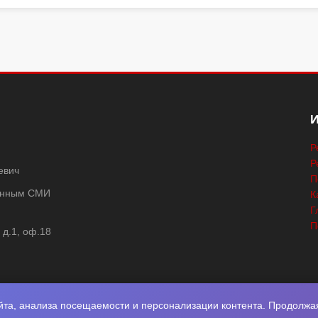
Р
Р
евич
П
ванным СМИ
К
Г
П
 д.1, оф.18
та, анализа посещаемости и персонализации контента. Продолжая 
2026
Нота Миру
. Разработка
Фабрика Медиа Мьюзик
. Все права защище