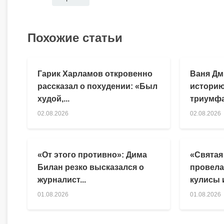
Похожие статьи
Гарик Харламов откровенно
Ваня Дм
рассказал о похудении: «Был
историю
худой,...
триумфа
02.08.2026
02.08.2026
«От этого противно»: Дима
«Святая
Билан резко высказался о
провела
журналист...
кулисы и
01.08.2026
01.08.2026