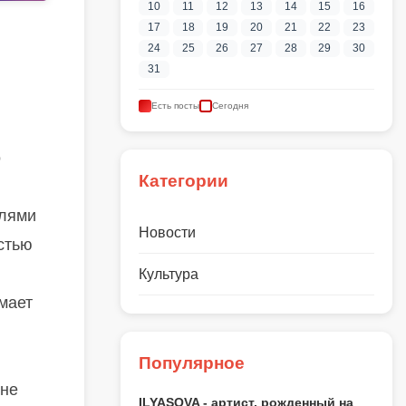
10
11
12
13
14
15
16
17
18
19
20
21
22
23
24
25
26
27
28
29
30
31
Есть посты
Сегодня
о
Категории
елями
Новости
астью
Культура
мает
Популярное
 не
ILYASOVA - артист, рожденный на