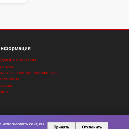
Информация
едакция и контакты
еклама
олитика конфиденциальности
арта сайта
лавная
оиск
использовать сайт, вы
Принять
Отклонить
ны.