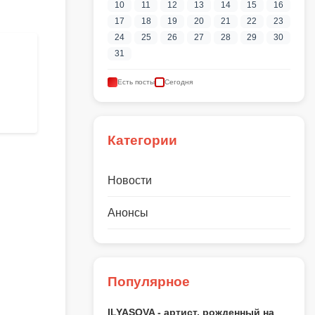
10
11
12
13
14
15
16
17
18
19
20
21
22
23
24
25
26
27
28
29
30
31
Есть посты
Сегодня
Категории
Новости
Анонсы
Популярное
ILYASOVA - артист, рожденный на