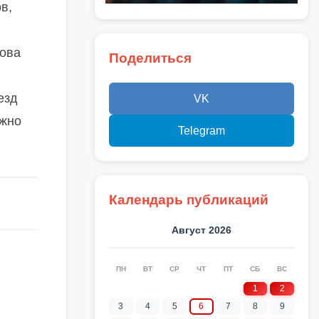
в,
кова
Поделиться
езд
VK
ожно
Telegram
Календарь публикаций
Август 2026
ПН
ВТ
СР
ЧТ
ПТ
СБ
ВС
1
2
3
4
5
6
7
8
9