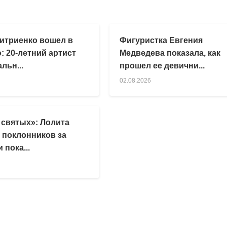
итриенко вошел в
Фигуристка Евгения
: 20-летний артист
Медведева показала, как
льн...
прошел ее девични...
02.08.2026
 святых»: Лолита
 поклонников за
 пока...