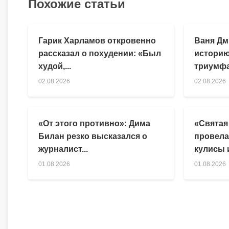
Похожие статьи
Гарик Харламов откровенно
Ваня Дм
рассказал о похудении: «Был
историю
худой,...
триумфа
02.08.2026
02.08.2026
«От этого противно»: Дима
«Святая
Билан резко высказался о
провела
журналист...
кулисы и
01.08.2026
01.08.2026