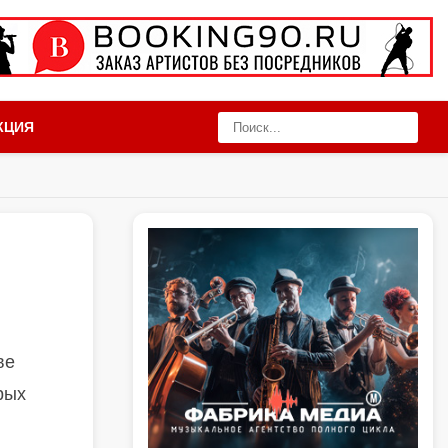
КЦИЯ
ве
рых