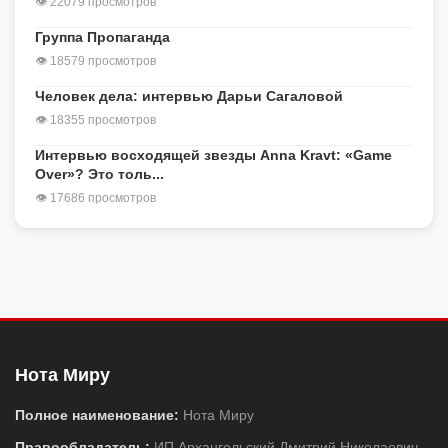
👁 22079 просмотров
Группа Пропаганда
👁 18579 просмотров
Человек дела: интервью Дарьи Сагаловой
👁 18355 просмотров
Интервью восходящей звезды Anna Kravt: «Game
Over»? Это толь...
👁 17686 просмотров
Нота Миру
Полное наименование:
Нота Миру
Правообладатель:
ИП Архангельский Дмитрий Николаевич