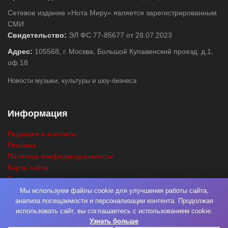
Сетевое издание «Нота Миру» является зарегистрированным
СМИ
Свидетельство:
ЭЛ ФС 77-85677 от 28.07.2023
Адрес:
105568, г. Москва, Большой Купавенский проезд, д.1,
оф.18
Новости музыки, культуры и шоу-бизнеса
Информация
Редакция и контакты
Реклама
Политика конфиденциальности
Карта сайта
Главная
Поиск
Мы используем файлы cookie для улучшения работы сайта,
анализа посещаемости и персонализации контента. Продолжая
использовать сайт, вы соглашаетесь с использованием cookie.
Узнать больше
© 2026
Нота Миру
. Разработка
Фабрика Медиа Мьюзик
. Все права