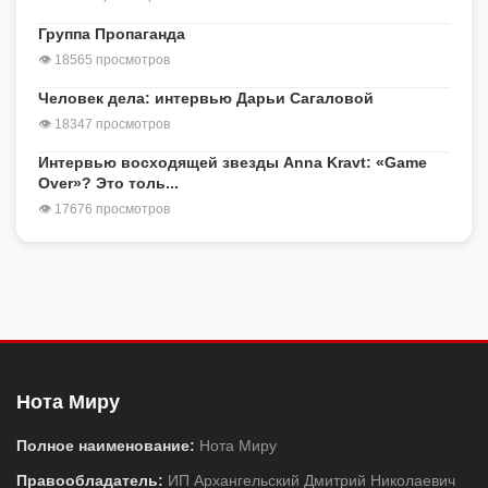
Группа Пропаганда
👁 18565 просмотров
Человек дела: интервью Дарьи Сагаловой
👁 18347 просмотров
Интервью восходящей звезды Anna Kravt: «Game
Over»? Это толь...
👁 17676 просмотров
Нота Миру
Полное наименование:
Нота Миру
Правообладатель:
ИП Архангельский Дмитрий Николаевич