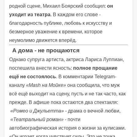
родной сцене, Михаил Боярский сообщил:
он
уходит из театра
. В каждом его слове -
благодарность публике, любовь к искусству и
безмерное уважение к времени, которое
неумолимо движется вперёд.
А дома - не прощаются
Однако супруга артиста, актриса Лариса Луппиан,
поспешила внести ясность:
полное прощание
ещё не состоялось
. В комментарии Telegram-
каналу
«Mash на Мойке»
она сообщила, что муж
всё ещё выходит на сцену, пусть и не так часто, как
прежде. В афише пока остаются два спектакля:
«Ромео и Джульетта»
- драма о вечной любви,
«Театральный роман»
- почти
автобиографическая история о жизни за кулисами.
«Он играет, когда чувствует силы. Это не точка,