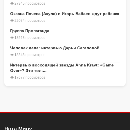
👁 27345 просмотров
Оксана Почепа (Акула) и Игорь Бабаев ждут ребенка
👁 22074 просмотров
Группа Пропаганда
👁 18568 просмотров
Человек дела: интервью Дарьи Сагаловой
👁 18348 просмотров
Интервью восходящей звезды Anna Kravt: «Game
Over»? Это толь...
👁 17677 просмотров
Нота Миру