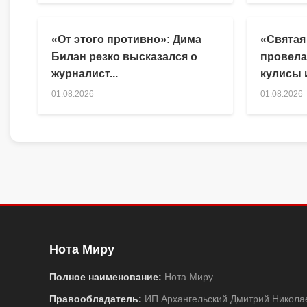
«От этого противно»: Дима
«Святая
Билан резко высказался о
провела
журналист...
кулисы и
01.08.2026
01.08.2026
Нота Миру
Полное наименование:
Нота Миру
Правообладатель:
ИП Архангельский Дмитрий Никола