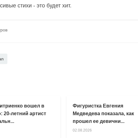
ивые стихи - это будет хит.
тров
an
итриенко вошел в
Фигуристка Евгения
: 20-летний артист
Медведева показала, как
льн...
прошел ее девични...
02.08.2026