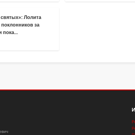
 святых»: Лолита
 поклонников за
 пока...
Р
Р
евич