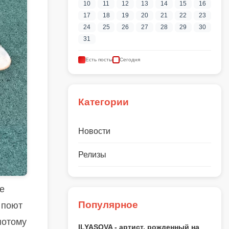
10
11
12
13
14
15
16
17
18
19
20
21
22
23
24
25
26
27
28
29
30
31
Есть посты
Сегодня
Категории
Новости
Релизы
е
Популярное
 поют
 потому
ILYASOVA - артист, рожденный на