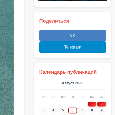
Поделиться
VK
Telegram
Календарь публикаций
Август 2026
ПН
ВТ
СР
ЧТ
ПТ
СБ
ВС
1
2
3
4
5
6
7
8
9