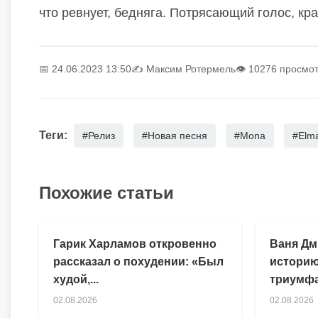
что ревнует, бедняга. Потрясающий голос, крас
📅 24.06.2023 13:50
✍️
Максим Ротермель
👁 10276 просмо
Теги:
#Релиз
#Новая песня
#Mona
#Elm
Похожие статьи
Гарик Харламов откровенно
Ваня Дм
рассказал о похудении: «Был
историю
худой,...
триумфа
02.08.2026
02.08.2026