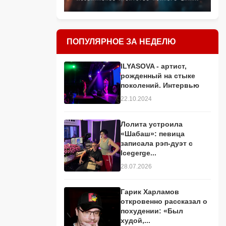
ПОПУЛЯРНОЕ ЗА НЕДЕЛЮ
ILYASOVA - артист,
рожденный на стыке
поколений. Интервью
22.10.2024
Лолита устроила
«Шабаш»: певица
записала рэп-дуэт с
Icegerge...
28.07.2026
Гарик Харламов
откровенно рассказал о
похудении: «Был
худой,...