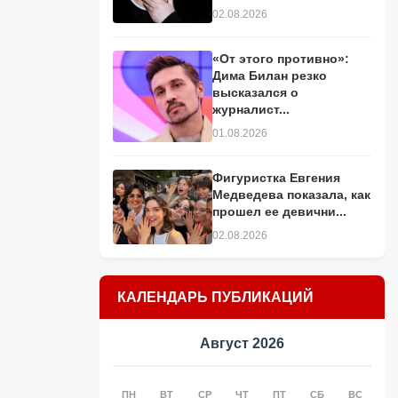
02.08.2026
«От этого противно»:
Дима Билан резко
высказался о
журналист...
01.08.2026
Фигуристка Евгения
Медведева показала, как
прошел ее девични...
02.08.2026
КАЛЕНДАРЬ ПУБЛИКАЦИЙ
Август 2026
ПН
ВТ
СР
ЧТ
ПТ
СБ
ВС