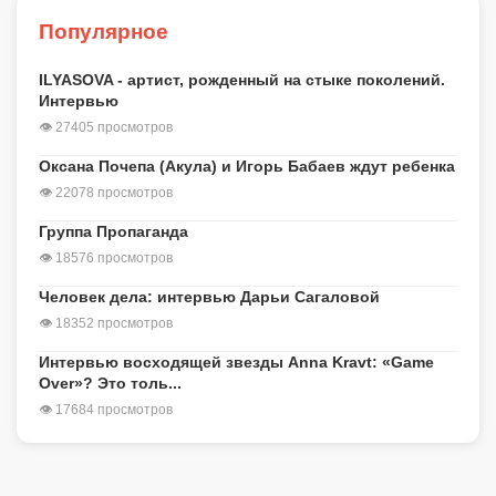
Популярное
ILYASOVA - артист, рожденный на стыке поколений.
Интервью
👁 27405 просмотров
Оксана Почепа (Акула) и Игорь Бабаев ждут ребенка
👁 22078 просмотров
Группа Пропаганда
👁 18576 просмотров
Человек дела: интервью Дарьи Сагаловой
👁 18352 просмотров
Интервью восходящей звезды Anna Kravt: «Game
Over»? Это толь...
👁 17684 просмотров