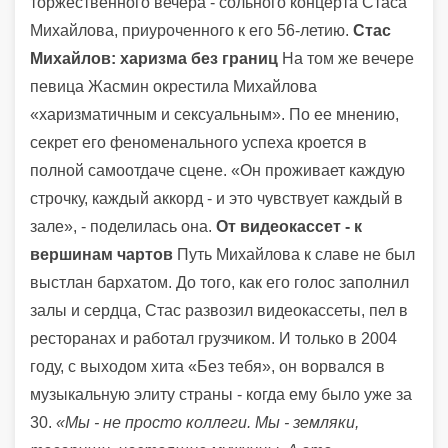
торжественного вечера - сольного концерта Стаса
Михайлова, приуроченного к его 56-летию.
Стас
Михайлов: харизма без границ
На том же вечере
певица Жасмин окрестила Михайлова
«харизматичным и сексуальным». По ее мнению,
секрет его феноменального успеха кроется в
полной самоотдаче сцене. «Он проживает каждую
строчку, каждый аккорд - и это чувствует каждый в
зале», - поделилась она.
От видеокассет - к
вершинам чартов
Путь Михайлова к славе не был
выстлан бархатом. До того, как его голос заполнил
залы и сердца, Стас развозил видеокассеты, пел в
ресторанах и работал грузчиком. И только в 2004
году, с выходом хита «Без тебя», он ворвался в
музыкальную элиту страны - когда ему было уже за
30.
«Мы - не просто коллеги. Мы - земляки,