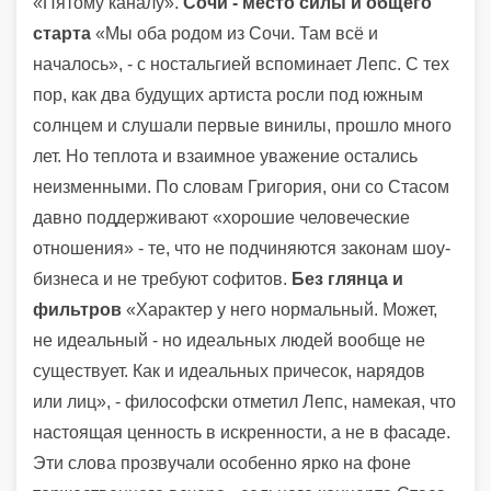
«Пятому каналу».
Сочи - место силы и общего
старта
«Мы оба родом из Сочи. Там всё и
началось», - с ностальгией вспоминает Лепс. С тех
пор, как два будущих артиста росли под южным
солнцем и слушали первые винилы, прошло много
лет. Но теплота и взаимное уважение остались
неизменными. По словам Григория, они со Стасом
давно поддерживают «хорошие человеческие
отношения» - те, что не подчиняются законам шоу-
бизнеса и не требуют софитов.
Без глянца и
фильтров
«Характер у него нормальный. Может,
не идеальный - но идеальных людей вообще не
существует. Как и идеальных причесок, нарядов
или лиц», - философски отметил Лепс, намекая, что
настоящая ценность в искренности, а не в фасаде.
Эти слова прозвучали особенно ярко на фоне