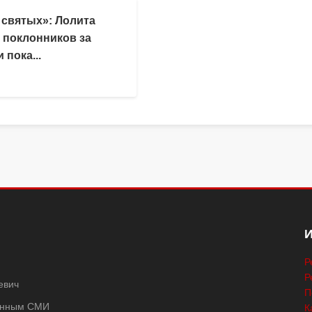
 святых»: Лолита
 поклонников за
 пока...
Р
Р
евич
П
ванным СМИ
К