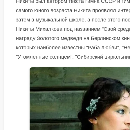
Никиты был автором текста гимна СССР и гимн
самого юного возраста Никита проявлял интер
затем в музыкальной школе, а после этого п
Никиты Михалкова под названием "Свой среди
награду Золотого медведя на Берлинском кин
которых наиболее известны "Раба любви", "Н
"Утомленные солнцем", "Сибирский цирюльник