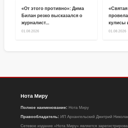
«От этого противно»: Дима
«Святая
Билан резко высказался о
провела
журналист...
кулисы и
01.08.2026
01.08.2026
Нота Миру
Полное наименование:
Нота Миру
Правообладатель:
ИП Архангельский Дмитрий Никола
Сетевое издание «Нота Миру» является зарегистриро