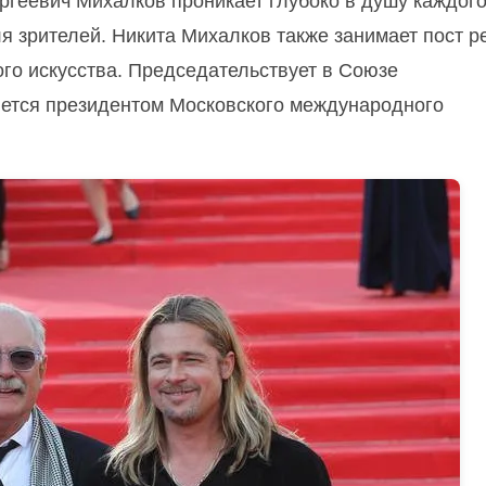
ргеевич Михалков проникает глубоко в душу каждог
я зрителей. Никита Михалков также занимает пост р
го искусства. Председательствует в Союзе
яется президентом Московского международного