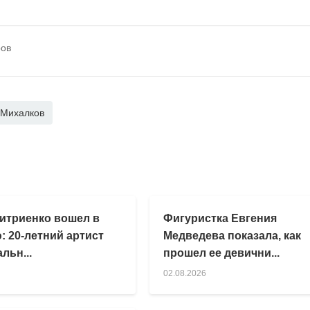
ров
 Михалков
итриенко вошел в
Фигуристка Евгения
: 20-летний артист
Медведева показала, как
льн...
прошел ее девични...
02.08.2026