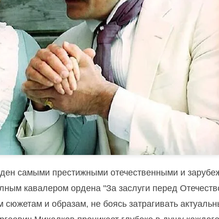
ажден самыми престижными отечественными и заруб
олным кавалером ордена "За заслуги перед Отечеств
м сюжетам и образам, не боясь затрагивать актуаль