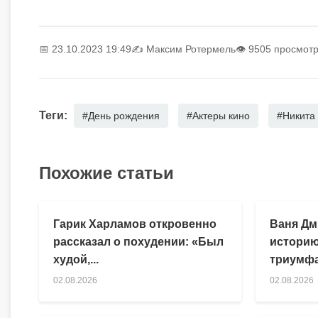
📅 23.10.2023 19:49
✍️
Максим Ротермель
👁 9505 просмот
Теги:
#День рождения
#Актеры кино
#Никита
Похожие статьи
Гарик Харламов откровенно
Ваня Дм
рассказал о похудении: «Был
историю
худой,...
триумфа
02.08.2026
02.08.2026