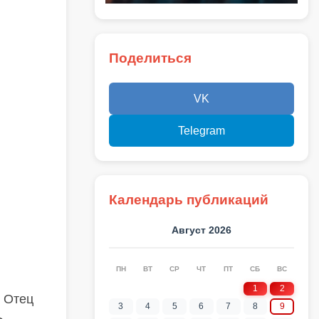
Поделиться
VK
Telegram
Календарь публикаций
Август 2026
ПН
ВТ
СР
ЧТ
ПТ
СБ
ВС
1
2
. Отец
3
4
5
6
7
8
9