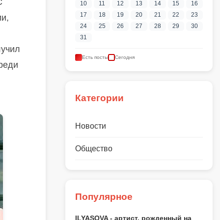
С
10
11
12
13
14
15
16
17
18
19
20
21
22
23
ии,
24
25
26
27
28
29
30
31
лучил
Есть посты
Сегодня
среди
Категории
Новости
Общество
Популярное
ILYASOVA - артист, рожденный на