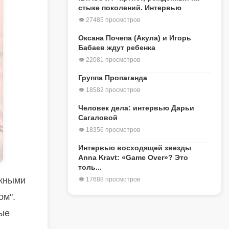
стыке поколений. Интервью
👁 27485 просмотров
Оксана Почепа (Акула) и Игорь
Бабаев ждут ребенка
👁 22081 просмотров
Группа Пропаганда
👁 18582 просмотров
Человек дела: интервью Дарьи
Сагаловой
👁 18356 просмотров
Интервью восходящей звезды
Anna Kravt: «Game Over»? Это
толь...
ежными
👁 17688 просмотров
ом".
ные