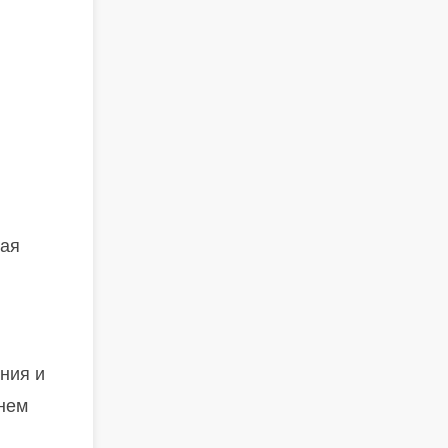
дая
ния и
днем