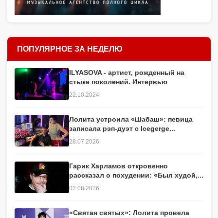
ПОПУЛЯРНОЕ ЗА НЕДЕЛЮ
ILYASOVA - артист, рожденный на
стыке поколений. Интервью
22.10.2024
Лолита устроила «Шабаш»: певица
записала рэп-дуэт с Icegerge...
28.07.2026
Гарик Харламов откровенно
рассказал о похудении: «Был худой,...
02.08.2026
«Святая святых»: Лолита провела