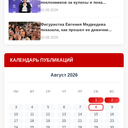
поклонников за кулисы и пока...
01.08.2026
Фигуристка Евгения Медведева
показала, как прошел ее девични...
02.08.2026
КАЛЕНДАРЬ ПУБЛИКАЦИЙ
Август 2026
ПН
ВТ
СР
ЧТ
ПТ
СБ
ВС
1
2
3
4
5
6
7
8
9
10
11
12
13
14
15
16
17
18
19
20
21
22
23
24
25
26
27
28
29
30