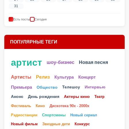
31
Есть посты
Сегодня
ПОПУЛЯРНЫЕ ТЕГИ
артист
шоу-бизнес
Новая песня
Артисты
Релиз
Культура
Концерт
Телешоу
Премьера
Общество
Интервью
Анонс
День рождения
Актеры кино
Театр
Фестиваль
Кино
Дискотека 90х - 2000х
Радиостанции
Спортсмены
Новый сериал
Новый фильм
Звездные дети
Конкурс