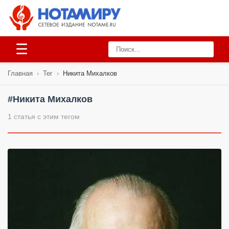
☰
Главная
›
Тег
›
Никита Михалков
#Никита Михалков
1 статья с этим тегом