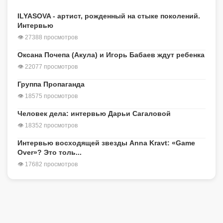
ILYASOVA - артист, рожденный на стыке поколений.
Интервью
👁 27388 просмотров
Оксана Почепа (Акула) и Игорь Бабаев ждут ребенка
👁 22077 просмотров
Группа Пропаганда
👁 18575 просмотров
Человек дела: интервью Дарьи Сагаловой
👁 18352 просмотров
Интервью восходящей звезды Anna Kravt: «Game
Over»? Это толь...
👁 17682 просмотров