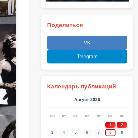
Поделиться
VK
Telegram
Календарь публикаций
Август 2026
ПН
ВТ
СР
ЧТ
ПТ
СБ
ВС
1
2
3
4
5
6
7
8
9