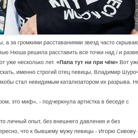
ы, а за громкими расставаниями звезд часто скрыва
рвью Нюша решила расставить все точки над
i
и разве
от уже несколько лет.
«Папа тут ни при чём»
Вот уж
скать, именно строгий отец певицы, Владимир Шуроч
якобы стал невидимым катализатором их разрыва. Н
ом, это миф», - подчеркнула артистка в беседе с
это личный опыт, без внешнего давления и без
ресно, что к бывшему мужу певицы - Игорю Сивову 