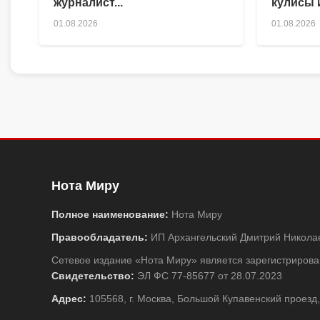
журналист...
кулисы и
01.08.2026
01.08.2026
Нота Миру
Полное наименование:
Нота Миру
Правообладатель:
ИП Архангельский Дмитрий Никола
Сетевое издание «Нота Миру» является зарегистриро
Свидетельство:
ЭЛ ФС 77-85677 от 28.07.2023
Адрес:
105568, г. Москва, Большой Купавенский проезд,