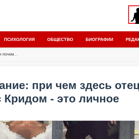
ПСИХОЛОГИЯ
ОБЩЕСТВО
БИОГРАФИИ
РЕДА
 почем...
ние: при чем здесь отец
 Кридом - это личное