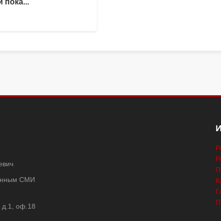
 пока...
Р
Р
евич
П
ванным СМИ
К
Г
П
 д.1, оф.18