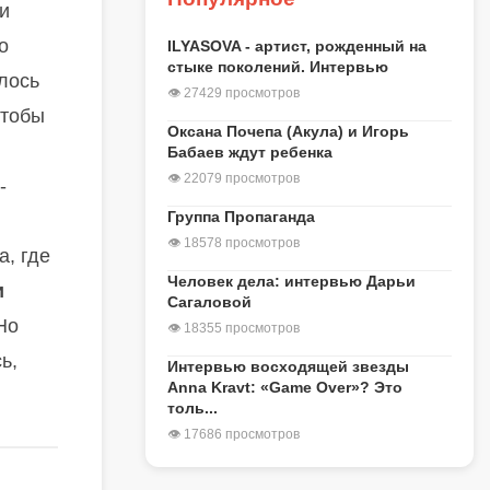
и
о
ILYASOVA - артист, рожденный на
стыке поколений. Интервью
лось
👁 27429 просмотров
чтобы
Оксана Почепа (Акула) и Игорь
Бабаев ждут ребенка
👁 22079 просмотров
-
Группа Пропаганда
👁 18578 просмотров
а, где
Человек дела: интервью Дарьи
и
Сагаловой
Но
👁 18355 просмотров
ь,
Интервью восходящей звезды
Anna Kravt: «Game Over»? Это
толь...
👁 17686 просмотров