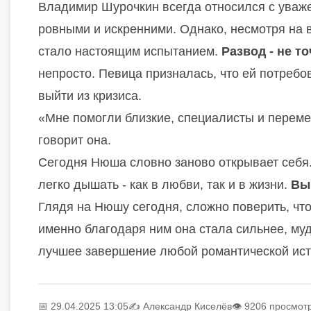
Владимир Шурочкин всегда относился с уваж
ровными и искренними. Однако, несмотря на 
стало настоящим испытанием.
Развод - не то
непросто. Певица призналась, что ей потреб
выйти из кризиса.
«Мне помогли близкие, специалисты и перемен
говорит она.
Сегодня Нюша словно заново открывает себя. 
легко дышать - как в любви, так и в жизни.
Выв
Глядя на Нюшу сегодня, сложно поверить, что
именно благодаря ним она стала сильнее, мудр
лучшее завершение любой романтической ист
📅 29.04.2025 13:05
✍️
Александр Киселёв
👁 9206 просмот