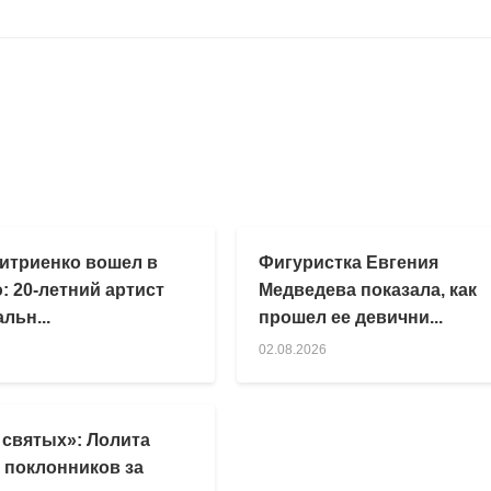
итриенко вошел в
Фигуристка Евгения
: 20-летний артист
Медведева показала, как
льн...
прошел ее девични...
02.08.2026
 святых»: Лолита
 поклонников за