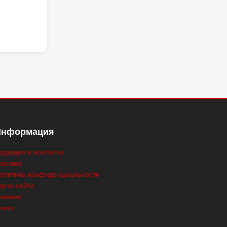
Информация
едакция и контакты
еклама
олитика конфиденциальности
арта сайта
лавная
оиск