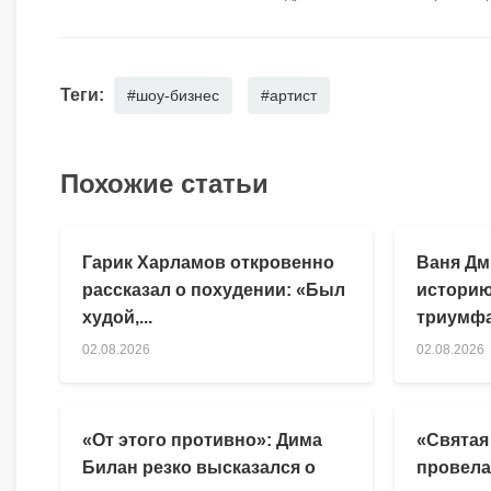
Теги:
#шоу-бизнес
#артист
Похожие статьи
Гарик Харламов откровенно
Ваня Дм
рассказал о похудении: «Был
историю
худой,...
триумфа
02.08.2026
02.08.2026
«От этого противно»: Дима
«Святая
Билан резко высказался о
провела