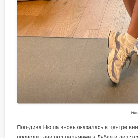
Ню
Поп-дива Нюша вновь оказалась в центре вним
проводит дни под пальмами в Дубае и делится