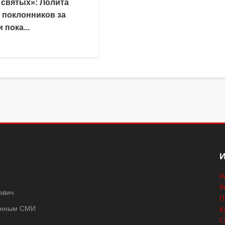
 святых»: Лолита
 поклонников за
 пока...
Р
Р
евич
П
ванным СМИ
К
Г