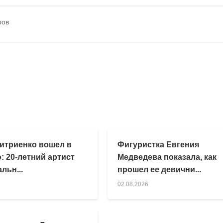
ров
итриенко вошел в
Фигуристка Евгения
: 20-летний артист
Медведева показала, как
льн...
прошел ее девични...
02.08.2026