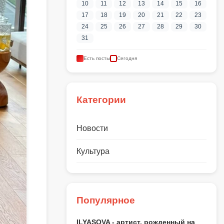
10
11
12
13
14
15
16
17
18
19
20
21
22
23
24
25
26
27
28
29
30
31
Есть посты
Сегодня
Категории
Новости
Культура
Популярное
ILYASOVA - артист, рожденный на