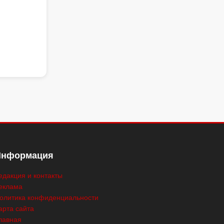
Информация
едакция и контакты
еклама
олитика конфиденциальности
арта сайта
лавная