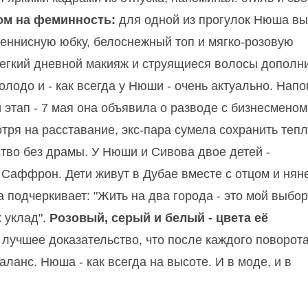
ом на феминность:
для одной из прогулок Нюша в
еннисную юбку, белоснежный топ и мягко-розовую
легкий дневной макияж и струящиеся волосы дополн
лодо и - как всегда у Нюши - очень актуально. Нап
этап - 7 мая она объявила о разводе с бизнесменом
тря на расставание, экс-пара сумела сохранить теп
тво без драмы. У Нюши и Сивова двое детей -
аффрон. Дети живут в Дубае вместе с отцом и няне
а подчеркивает: "Жить на два города - это мой выбор
х уклад".
Розовый, серый и белый - цвета её
 лучшее доказательство, что после каждого поворот
ланс. Нюша - как всегда на высоте. И в моде, и в