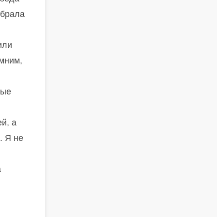
ыбрала
или
омним,
лые
й, а
. Я не
а