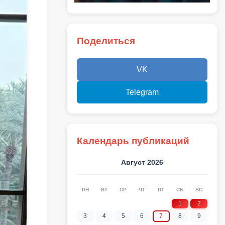
Поделиться
VK
Telegram
Календарь публикаций
Август 2026
ПН
ВТ
СР
ЧТ
ПТ
СБ
ВС
1
2
3
4
5
6
7
8
9