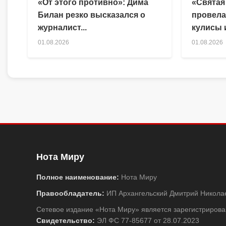
«От этого противно»: Дима
«Святая
Билан резко высказался о
провела
журналист...
кулисы и
01.08.2026
01.08.2026
Нота Миру
Полное наименование:
Нота Миру
Правообладатель:
ИП Архангельский Дмитрий Никола
Сетевое издание «Нота Миру» является зарегистриро
Свидетельство:
ЭЛ ФС 77-85677 от 28.07.2023