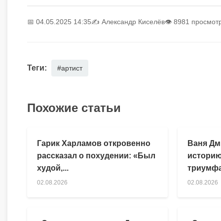
📅 04.05.2025 14:35
✍️
Александр Киселёв
👁 8981 просмот
Теги:
#артист
Похожие статьи
Гарик Харламов откровенно
Ваня Дм
рассказал о похудении: «Был
историю
худой,...
триумфа
02.08.2026
02.08.2026