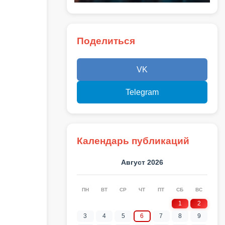
Поделиться
VK
Telegram
Календарь публикаций
Август 2026
ПН
ВТ
СР
ЧТ
ПТ
СБ
ВС
1
2
3
4
5
6
7
8
9