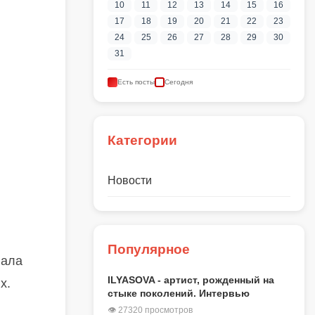
10
11
12
13
14
15
16
17
18
19
20
21
22
23
24
25
26
27
28
29
30
31
Есть посты
Сегодня
Категории
Новости
Популярное
вала
ILYASOVA - артист, рожденный на
х.
стыке поколений. Интервью
👁 27320 просмотров