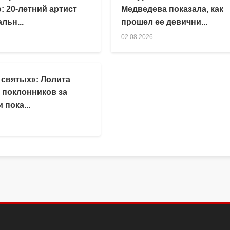
: 20-летний артист
Медведева показала, как
льн...
прошел ее девични...
02.08.2026
 святых»: Лолита
 поклонников за
 пока...