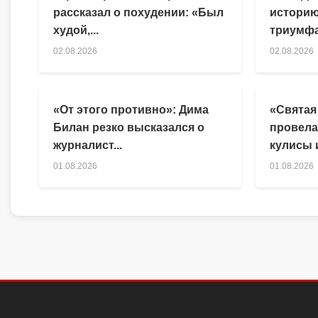
рассказал о похудении: «Был
историю
худой,...
триумфа
02.08.2026
02.08.2026
«От этого противно»: Дима
«Святая
Билан резко высказался о
провела
журналист...
кулисы и
01.08.2026
01.08.2026