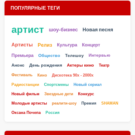
ПОПУЛЯРНЫЕ ТЕГИ
артист
шоу-бизнес
Новая песня
Артисты
Релиз
Культура
Концерт
Телешоу
Премьера
Общество
Интервью
Анонс
День рождения
Актеры кино
Театр
Фестиваль
Кино
Дискотека 90х - 2000х
Радиостанции
Спортсмены
Новый сериал
Новый фильм
Звездные дети
Конкурс
Молодые артисты
реалити-шоу
Премия
SHAMAN
Оксана Почепа
Россия