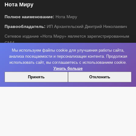
Нота Миру
Полное наименование:
Нота Миру
Правообладатель:
ИП Архангельский Дмитрий Николаевич
Сетевое издание «Нота Миру» является зарегистрированным
СМИ
Свидетельство:
ЭЛ ФС 77-85677 от 28.07.2023
Мы используем файлы cookie для улучшения работы сайта,
анализа посещаемости и персонализации контента. Продолжая
Адрес:
105568, г. Москва, Большой Купавенский проезд, д.1,
использовать сайт, вы соглашаетесь с использованием cookie.
оф.18
Узнать больше
Новости музыки, культуры и шоу-бизнеса
Принять
Отклонить
Информация
Редакция и контакты
Реклама
Политика конфиденциальности
Карта сайта
Главная