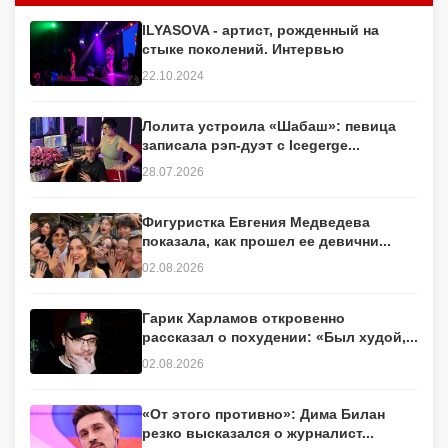
ILYASOVA - артист, рожденный на
стыке поколений. Интервью
22.10.2024
Лолита устроила «Шабаш»: певица
записала рэп-дуэт с Icegerge...
28.07.2026
Фигуристка Евгения Медведева
показала, как прошел ее девични...
02.08.2026
Гарик Харламов откровенно
рассказал о похудении: «Был худой,...
02.08.2026
«От этого противно»: Дима Билан
резко высказался о журналист...