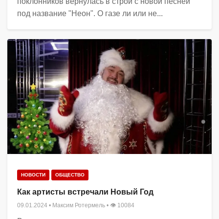
поклонников вернулась в строй с новой песней
под название "Неон". О газе ли или не...
НОВОСТИ
ОБЩЕСТВО
Как артисты встречали Новый Год
09.01.2024
•
Максим Ротермель
• 👁 10084