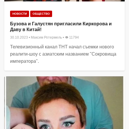
НОВОСТИ
ОБЩЕСТВО
Бузова и Галустян пригласили Киркорова и
Даву в Китай!
30.10.2023
•
Максим Ротермель
• 👁 11794
Телевизионный канал ТНТ начал съемки нового
реалити-шоу с азиатским названием "Сокровища
императора".