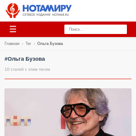
☰
Главная
›
Тег
›
Ольга Бузова
#Ольга Бузова
10 статей с этим тегом