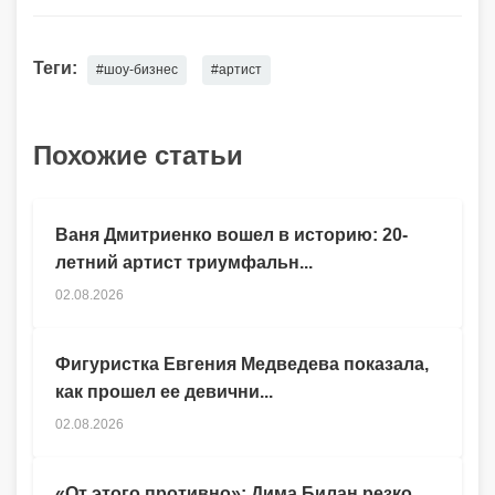
Теги:
#шоу-бизнес
#артист
Похожие статьи
Ваня Дмитриенко вошел в историю: 20-
летний артист триумфальн...
02.08.2026
Фигуристка Евгения Медведева показала,
как прошел ее девични...
02.08.2026
«От этого противно»: Дима Билан резко