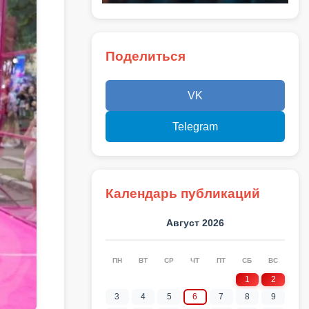
Поделиться
VK
Telegram
Календарь публикаций
Август 2026
ПН
ВТ
СР
ЧТ
ПТ
СБ
ВС
1
2
3
4
5
6
7
8
9