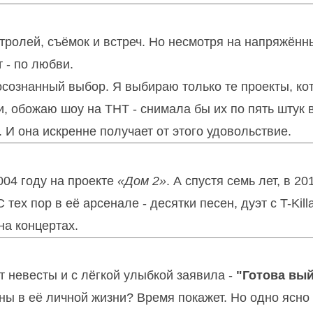
тролей, съёмок и встреч. Но несмотря на напряжённ
т - по любви.
осознанный выбор. Я выбираю только те проекты, ко
, обожаю шоу на ТНТ - снимала бы их по пять штук в
. И она искренне получает от этого удовольствие.
004 году на проекте
«Дом 2»
. А спустя семь лет, в 20
ех пор в её арсенале - десятки песен, дуэт с T-Kill
а концертах.
т невесты и с лёгкой улыбкой заявила -
"Готова вы
ны в её личной жизни? Время покажет. Но одно ясно 