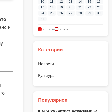
10
11
12
13
14
15
16
17
18
19
20
21
22
23
24
25
26
27
28
29
30
это
31
анс и
Есть посты
Сегодня
му
Категории
Новости
Культура
я
ого
Популярное
ILYASOVA - артист, рожденный на