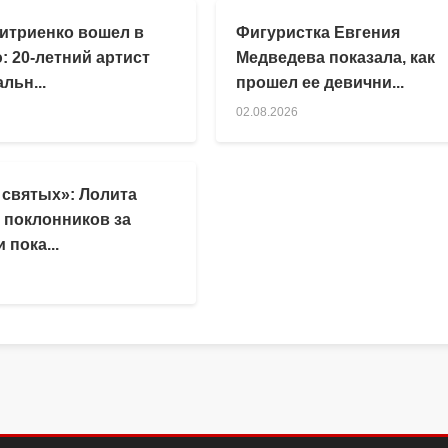
итриенко вошел в
Фигуристка Евгения
: 20-летний артист
Медведева показала, как
льн...
прошел ее девични...
02.08.2026
 святых»: Лолита
 поклонников за
 пока...