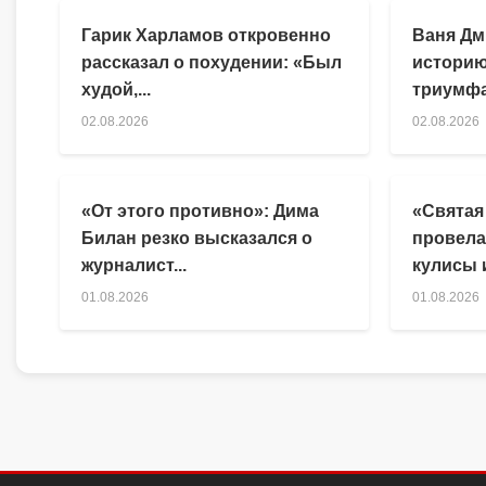
Гарик Харламов откровенно
Ваня Дм
рассказал о похудении: «Был
историю
худой,...
триумфа
02.08.2026
02.08.2026
«От этого противно»: Дима
«Святая
Билан резко высказался о
провела
журналист...
кулисы и
01.08.2026
01.08.2026