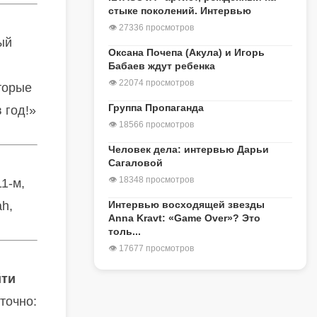
стыке поколений. Интервью
👁 27336 просмотров
ый
Оксана Почепа (Акула) и Игорь
Бабаев ждут ребенка
👁 22074 просмотров
торые
Группа Пропаганда
 год!»
👁 18566 просмотров
Человек дела: интервью Дарьи
Сагаловой
👁 18348 просмотров
11-м,
ah,
Интервью восходящей звезды
Anna Kravt: «Game Over»? Это
толь...
👁 17677 просмотров
йти
точно: