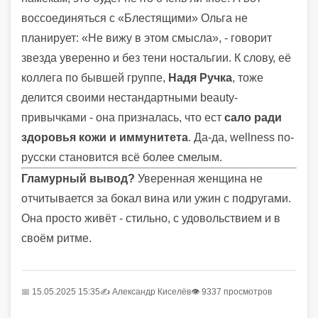
воссоединяться с «Блестящими» Ольга не
планирует: «Не вижу в этом смысла», - говорит
звезда уверенно и без тени ностальгии. К слову, её
коллега по бывшей группе,
Надя Ручка
, тоже
делится своими нестандартными beauty-
привычками - она призналась, что ест
сало ради
здоровья кожи и иммунитета
. Да-да, wellness по-
русски становится всё более смелым.
Гламурный вывод?
Уверенная женщина не
отчитывается за бокал вина или ужин с подругами.
Она просто живёт - стильно, с удовольствием и в
своём ритме.
📅 15.05.2025 15:35
✍️
Александр Киселёв
👁 9337 просмотров