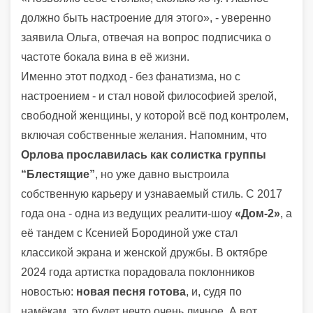
должно быть настроение для этого», - уверенно
заявила Ольга, отвечая на вопрос подписчика о
частоте бокала вина в её жизни.
Именно этот подход - без фанатизма, но с
настроением - и стал новой философией зрелой,
свободной женщины, у которой всё под контролем,
включая собственные желания. Напомним, что
Орлова прославилась как солистка группы
“Блестящие”
, но уже давно выстроила
собственную карьеру и узнаваемый стиль. С 2017
года она - одна из ведущих реалити-шоу
«Дом-2»
, а
её тандем с Ксенией Бородиной уже стал
классикой экрана и женской дружбы. В октябре
2024 года артистка порадовала поклонников
новостью:
новая песня готова
, и, судя по
намёкам, это будет нечто очень личное. А вот