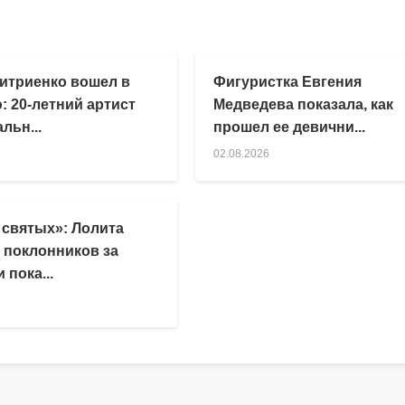
итриенко вошел в
Фигуристка Евгения
: 20-летний артист
Медведева показала, как
льн...
прошел ее девични...
02.08.2026
 святых»: Лолита
 поклонников за
 пока...