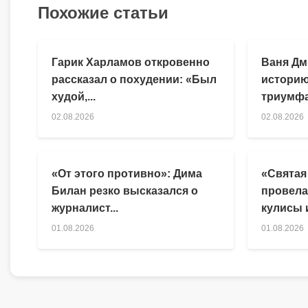
Похожие статьи
Гарик Харламов откровенно
Ваня Дм
рассказал о похудении: «Был
историю
худой,...
триумфа
02.08.2026
02.08.2026
«От этого противно»: Дима
«Святая
Билан резко высказался о
провела
журналист...
кулисы и
01.08.2026
01.08.2026