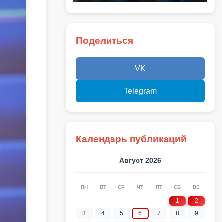
Поделиться
VK
Telegram
Календарь публикаций
Август 2026
ПН
ВТ
СР
ЧТ
ПТ
СБ
ВС
1
2
3
4
5
6
7
8
9