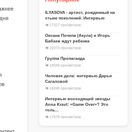
важнее
ILYASOVA - артист, рожденный на
одня
стыке поколений. Интервью
👁 27327 просмотров
Оксана Почепа (Акула) и Игорь
Бабаев ждут ребенка
👁 22074 просмотров
Группа Пропаганда
👁 18566 просмотров
я
Человек дела: интервью Дарьи
Сагаловой
ов
👁 18348 просмотров
Интервью восходящей звезды
Anna Kravt: «Game Over»? Это
толь...
👁 17676 просмотров
нтент,