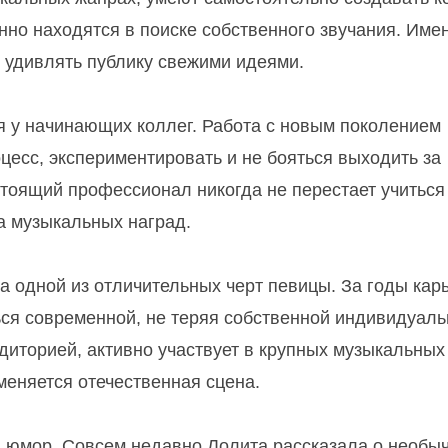
нно находятся в поиске собственного звучания. Име
я удивлять публику свежими идеями.
ся у начинающих коллег. Работа с новым поколением
оцесс, экспериментировать и не бояться выходить за
стоящий профессионал никогда не перестает учитьс
а музыкальных наград.
а одной из отличительных черт певицы. За годы кар
ься современной, не теряя собственной индивидуаль
диторией, активно участвует в крупных музыкальных
 меняется отечественная сцена.
й юмор. Совсем недавно Лолита рассказала о необы