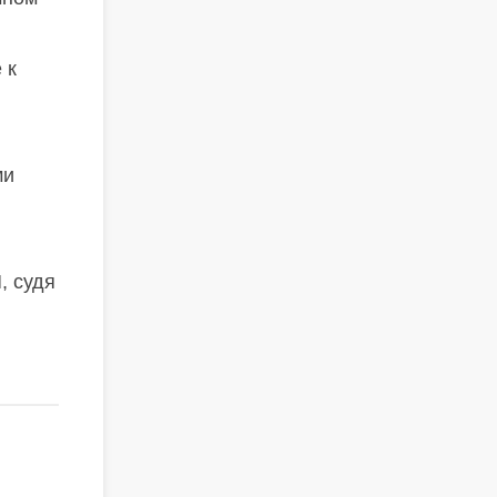
 к
ми
, судя