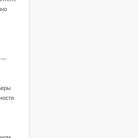
нно
я —
ьеры
ности.
чном