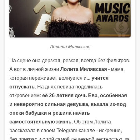
Лолита Милявская
На сцене она дерзкая, резкая, всегда без фильтров.
А вот в личной жизни
Лолита Милявская
- мама,
которая переживает, волнуется и...
учится
отпускать
. На днях певица поделилась
откровением:
её 26-летняя дочь Ева, особенная
и невероятно сильная девушка, вышла из-под
опеки бабушки и решила начать
самостоятельную жизнь.
Об этом Лолита
рассказала в своем Telegram-канале - искренне,
без прикрас и с той самой душевной честностью, за