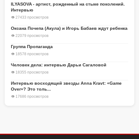
ILYASOVA - артист, рожденный на стыке поколений.
Интервью
👁 27433 просмотров
Оксана Почепа (Акула) и Игорь Бабаев ждут ребенка
👁 22079 просмотров
Группа Пропаганда
👁 18578 просмотров
Человек дела: интервью Дарьи Сагаловой
👁 18355 просмотров
Интервью восходящей звезды Anna Kravt: «Game
Over»? Это толь...
👁 17686 просмотров