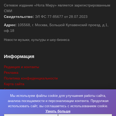
Сетевое издание «Нота Миру» является зарегистрированным
СМИ
Свидетельство:
ЭЛ ФС 77-85677 от 28.07.2023
Адрес:
105568, г. Москва, Большой Купавенский проезд, д.1,
оф.18
Новости музыки, культуры и шоу-бизнеса
Информация
Редакция и контакты
Реклама
Политика конфиденциальности
Карта сайта
Главная
Поиск
Мы используем файлы cookie для улучшения работы сайта,
анализа посещаемости и персонализации контента. Продолжая
использовать сайт, вы соглашаетесь с использованием cookie.
Узнать больше
© 2026
Нота Миру
. Разработка
Фабрика Медиа Мьюзик
. Все права