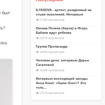
ILYASOVA - артист, рожденный на
е был
стыке поколений. Интервью
👁 27356 просмотров
сь?
Оксана Почепа (Акула) и Игорь
Бабаев ждут ребенка
👁 22075 просмотров
лось
Группа Пропаганда
👁 18569 просмотров
Человек дела: интервью Дарьи
Сагаловой
👁 18349 просмотров
Интервью восходящей звезды
Anna Kravt: «Game Over»? Это
толь...
👁 17679 просмотров