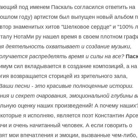
пающий под именем Паскаль согласился ответить на
прошлом году) артистом был выпущен новый альбом 
втор знаменитых хитов "Шелковое сердце" и "100% 
орталу НотаМи ру нашел время в своем плотном граф
ая деятельность охватывает и создание музыки,
 получается распределять время и силы на все?
Паск
имум сил вкладывается в создание композиций, а на
ргия возвращается сторицей из зрительного зала,
Ваши песни - это красивые полноценные истории.
ния и секрет очарования, эмоциональной глубины 
ельную оценку наших произведений! А почему наших
 которые я исполняю, является поэт Константин Арсе
чи и очень начитанный человек. А если говорить о
озят мои впечатления и эмоции, вызванные чем-либо,