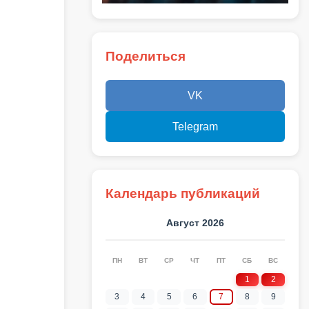
Поделиться
VK
Telegram
Календарь публикаций
Август 2026
ПН
ВТ
СР
ЧТ
ПТ
СБ
ВС
1
2
3
4
5
6
7
8
9