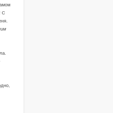
самом
! С
еня.
ним
ла.
о
одно,