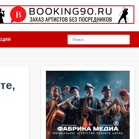
КЦИЯ
те,