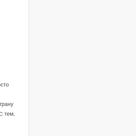
осто
трану
С тем,