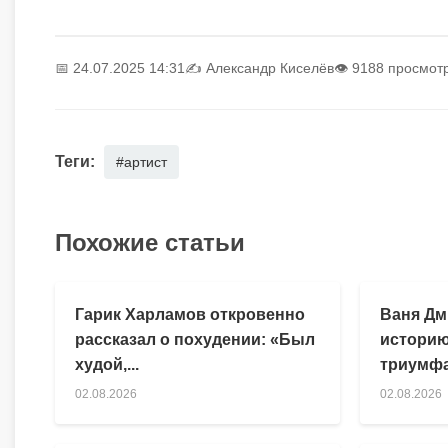
📅 24.07.2025 14:31
✍️
Александр Киселёв
👁 9188 просмот
Теги:
#артист
Похожие статьи
Гарик Харламов откровенно
Ваня Дм
рассказал о похудении: «Был
историю
худой,...
триумфа
02.08.2026
02.08.2026