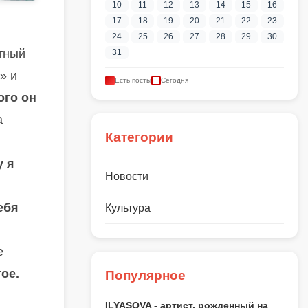
10
11
12
13
14
15
16
17
18
19
20
21
22
23
24
25
26
27
28
29
30
стный
31
» и
Есть посты
Сегодня
ого он
а
Категории
 я
Новости
тебя
Культура
е
тое.
Популярное
ILYASOVA - артист, рожденный на