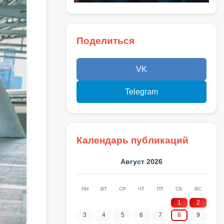
Поделиться
VK
Telegram
Календарь публикаций
Август 2026
ПН
ВТ
СР
ЧТ
ПТ
СБ
ВС
1
2
3
4
5
6
7
8
9