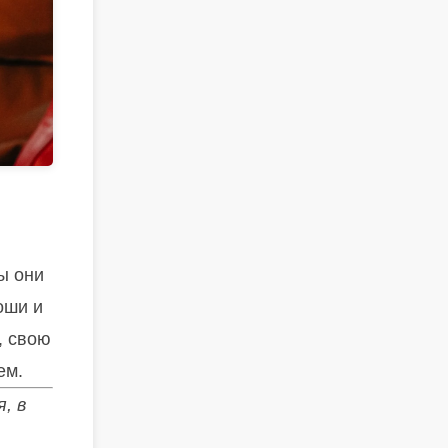
ы они
оши и
, свою
ем.
, в