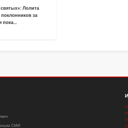
 святых»: Лолита
 поклонников за
 пока...
Р
Р
евич
П
ванным СМИ
К