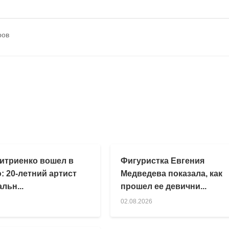
ров
итриенко вошел в
Фигуристка Евгения
: 20-летний артист
Медведева показала, как
льн...
прошел ее девични...
02.08.2026