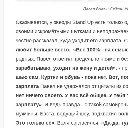
Павел Воля и Ляйсан 
Оказывается, у звезды Stand Up есть только о
своими искромётными шутками и неподражаем
честно рассказал, куда уходит его зарплата. 
любит больше всего.
«Все 100% - на семь
родных, Павел ответил предельно прямо и бе
зарабатываю, уходит на жену и детей»
, - 
шью сам. Куртки и обувь - пока нет. Вот, п
зарплата
Павел не удержался от цитаты из с
нет ничего своего. У вас всё общее. У тебя
зарплату»
. И ведь правда - с такой самоиро
мужчины. Баста, ведущий шоу, подхватил вол
Это только её».
Воля согласился:
«Да-да, т