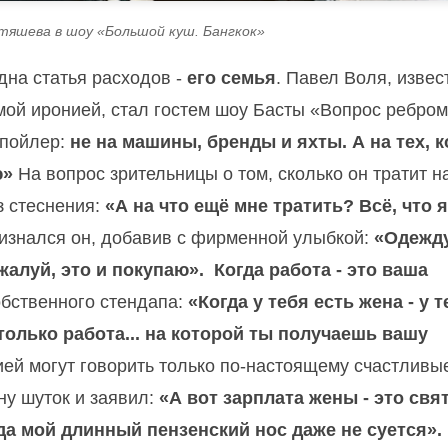
Утяшева в шоу «Большой куш. Бангкок»
дна статья расходов -
его семья
. Павел Воля, изве
ой иронией, стал гостем шоу Басты «Вопрос ребром
Спойлер:
не на машины, бренды и яхты. А на тех, к
ю»
На вопрос зрительницы о том, сколько он тратит н
з стеснения:
«А на что ещё мне тратить? Всё, что я
признался он, добавив с фирменной улыбкой:
«Одежду
ожалуй, это и покупаю».
Когда работа - это ваша
обственного стендапа:
«Когда у тебя есть жена - у 
 только работа... на которой ты получаешь вашу
нией могут говорить только по-настоящему счастливы
ну шуток и заявил:
«А вот зарплата жены - это свя
уда мой длинный пензенский нос даже не суется».