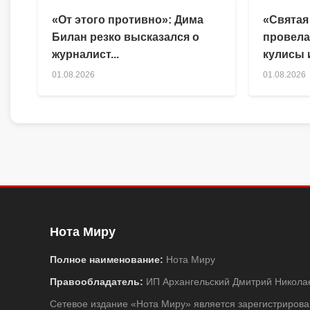
«От этого противно»: Дима
«Святая
Билан резко высказался о
провела
журналист...
кулисы и
01.08.2026
01.08.2026
Нота Миру
Полное наименование:
Нота Миру
Правообладатель:
ИП Архангельский Дмитрий Никола
Сетевое издание «Нота Миру» является зарегистриро