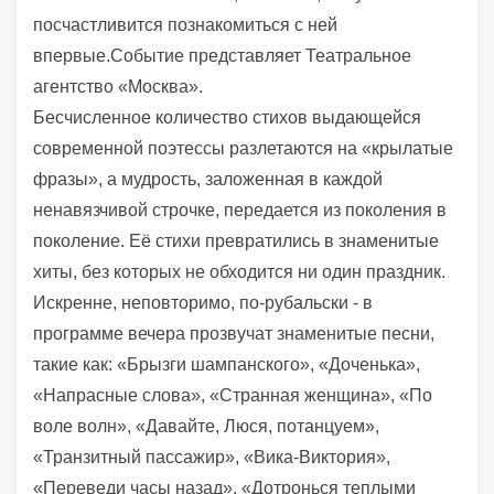
посчастливится познакомиться с ней
впервые.
Событие представляет Театральное
агентство «Москва».
Бесчисленное количество стихов выдающейся
современной поэтессы разлетаются на «крылатые
фразы», а мудрость, заложенная в каждой
ненавязчивой строчке, передается из поколения в
поколение. Её стихи превратились в знаменитые
хиты, без которых не обходится ни один праздник.
Искренне, неповторимо,
по-рубальски
-
в
программе вечера прозвучат знаменитые песни,
такие как:
«Брызги шампанского», «Доченька»,
«Напрасные слова», «Странная женщина», «По
воле волн», «Давайте, Люся, потанцуем»,
«Транзитный пассажир», «Вика-Виктория»,
«Переведи часы назад»,
«
Дотронься теплыми