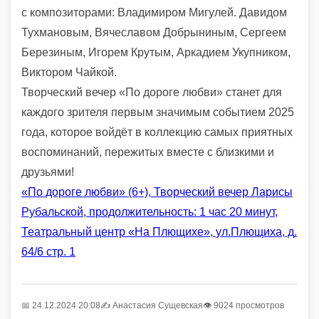
с композиторами:
Владимиром
Мигулей
. Давидом
Тухмановым, Вячеславом Добрыниным, Сергеем
Березиным, Игорем Крутым, Аркадием Укупником,
Виктором Чайкой
.
Творческий вечер
«По дороге любви»
станет для
каждого зрителя первым
значимым
событием 2025
года, которое войдёт в коллекцию самых приятных
воспоминаний, пережитых вместе с близкими и
друзьями!
«По дороге любви» (6+), Творческий вечер Ларисы
Рубальской
, п
родолжительность: 1 час 20 минут
,
Театральный центр «На Плющихе»,
ул
.
Плющиха, д
.
64/6 стр
.
1
📅 24.12.2024 20:08
✍️
Анастасия Сущевская
👁 9024 просмотров