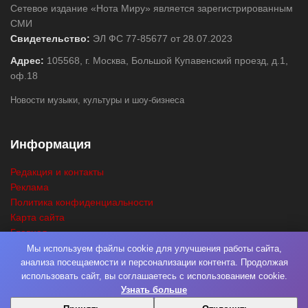
Сетевое издание «Нота Миру» является зарегистрированным
СМИ
Свидетельство:
ЭЛ ФС 77-85677 от 28.07.2023
Адрес:
105568, г. Москва, Большой Купавенский проезд, д.1,
оф.18
Новости музыки, культуры и шоу-бизнеса
Информация
Редакция и контакты
Реклама
Политика конфиденциальности
Карта сайта
Главная
Поиск
Мы используем файлы cookie для улучшения работы сайта,
анализа посещаемости и персонализации контента. Продолжая
использовать сайт, вы соглашаетесь с использованием cookie.
Узнать больше
© 2026
Нота Миру
. Разработка
Фабрика Медиа Мьюзик
. Все права