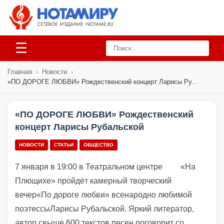
☰
Главная
›
Новости
›
«ПО ДОРОГЕ ЛЮБВИ» Рождественский концерт Ларисы Ру...
«ПО ДОРОГЕ ЛЮБВИ» Рождественский
концерт Ларисы Рубальской
НОВОСТИ
СТАТЬИ
ОБЩЕСТВО
7 января в 19:00
в Театральном центре
«На
Плющихе»
пройдёт камерный творческий
вечер
«По дороге любви»
всенародно любимой
поэтессы
Ларисы
Рубальской
.
Яркий
литератор,
автор
свыше 600 текстов песен
поговорит со