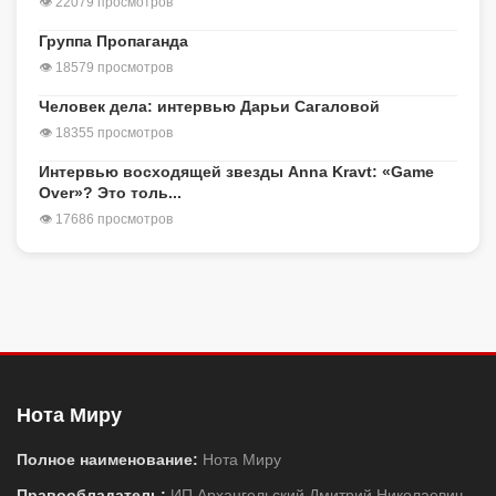
👁 22079 просмотров
Группа Пропаганда
👁 18579 просмотров
Человек дела: интервью Дарьи Сагаловой
👁 18355 просмотров
Интервью восходящей звезды Anna Kravt: «Game
Over»? Это толь...
👁 17686 просмотров
Нота Миру
Полное наименование:
Нота Миру
Правообладатель:
ИП Архангельский Дмитрий Николаевич