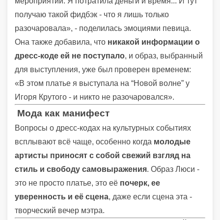
мероприятии. Я потратила деньги и время... И тут
получаю такой фидбэк - что я лишь только
разочаровала», - поделилась эмоциями певица.
Она также добавила, что
никакой информации о
дресс-коде ей не поступало
, и образ, выбранный
для выступления, уже был проверен временем:
«В этом платье я выступала на “Новой волне” у
Игоря Крутого - и никто не разочаровался».
Мода как манифест
Вопросы о дресс-кодах на культурных событиях
всплывают всё чаще, особенно когда
молодые
артисты приносят с собой свежий взгляд на
стиль и свободу самовыражения
. Образ Люси -
это не просто платье, это её
почерк, ее
уверенность и её сцена
, даже если сцена эта -
творческий вечер мэтра.