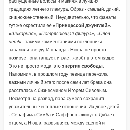
распущенные волосы и макияж в лучших
традициях летнего гламура. Образ - смелый, дикий,
хищно-женственный. Неудивительно, что фанаты
тут же окрестили её
«Принцессой джунглей»
.
«Шикарная», «Потрясающая фигура», «Слов
нет!»
- такими комментариями поклонники
завалили звезду. И правда - Нюша не просто
позирует, она танцует, играет, живёт в этом кадре.
Это не просто мода, это
энергия свободы
.
Напомним, в прошлом году певица пережила
важный личный этап: после семи лет брака она
рассталась с бизнесменом Игорем Сивовым.
Несмотря на развод, пара сумела сохранить
уважительные и тёплые отношения. Их двое детей
- Серафима-Симба и Саффрон - живут в Дубае с
отцом, а Нюша, разрываясь между сценой и