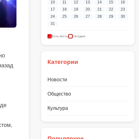
10
11
12
13
14
15
16
17
18
19
20
21
22
23
24
25
26
27
28
29
30
31
Есть посты
Сегодня
но
Категории
назад
Новости
Общество
где
Культура
стом,
Популярное