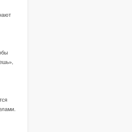
знают
обы
ешь»,
тся
елами.