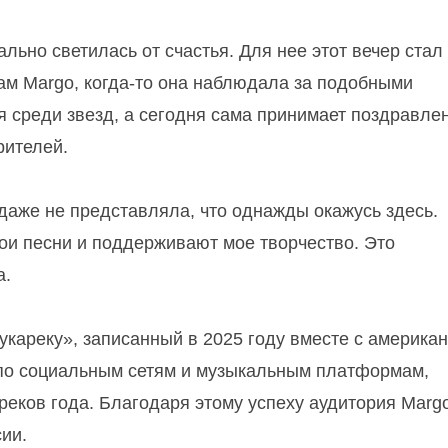
льно светилась от счастья. Для нее этот вечер стал
ам Margo, когда-то она наблюдала за подобными
я среди звезд, а сегодня сама принимает поздравле
рителей.
и даже не представляла, что однажды окажусь здесь.
ои песни и поддерживают мое творчество. Это
а.
кареку», записанный в 2025 году вместе с америка
 по социальным сетям и музыкальным платформам,
реков года. Благодаря этому успеху аудитория Marg
ии.