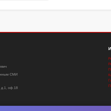
Р
Р
евич
П
ванным СМИ
К
Г
П
 д.1, оф.18