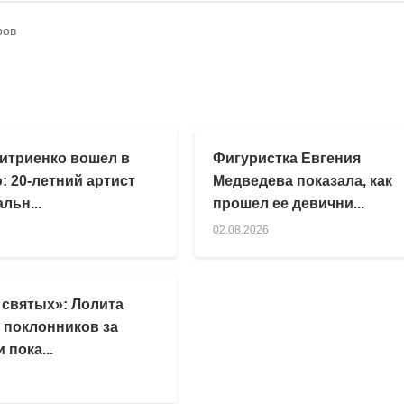
ров
итриенко вошел в
Фигуристка Евгения
: 20-летний артист
Медведева показала, как
льн...
прошел ее девични...
02.08.2026
 святых»: Лолита
 поклонников за
 пока...