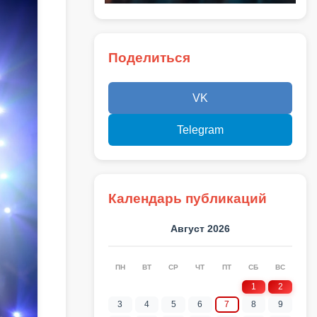
Поделиться
VK
Telegram
Календарь публикаций
Август 2026
ПН
ВТ
СР
ЧТ
ПТ
СБ
ВС
1
2
3
4
5
6
7
8
9