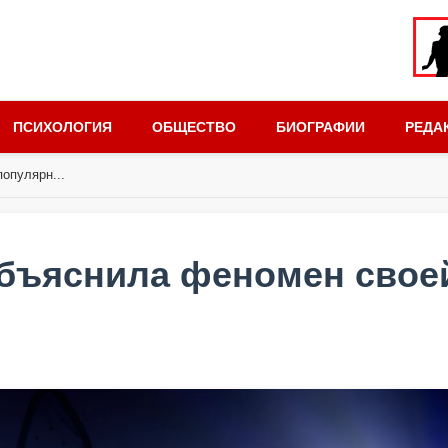
ПСИХОЛОГИЯ
ОБЩЕСТВО
БИОГРАФИИ
РЕДА
опулярн...
объяснила феномен свое