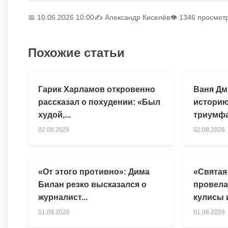
📅 10.06.2026 10:00
✍️
Александр Киселёв
👁 1346 просмот
Похожие статьи
Гарик Харламов откровенно
Ваня Дм
рассказал о похудении: «Был
историю
худой,...
триумфа
02.08.2026
02.08.2026
«От этого противно»: Дима
«Святая
Билан резко высказался о
провела
журналист...
кулисы и
01.08.2026
01.08.2026