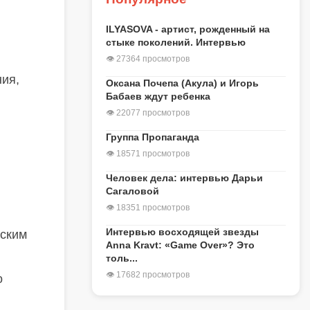
ILYASOVA - артист, рожденный на
стыке поколений. Интервью
👁 27364 просмотров
ния,
Оксана Почепа (Акула) и Игорь
Бабаев ждут ребенка
👁 22077 просмотров
Группа Пропаганда
👁 18571 просмотров
Человек дела: интервью Дарьи
Сагаловой
👁 18351 просмотров
Интервью восходящей звезды
нским
Anna Kravt: «Game Over»? Это
толь...
👁 17682 просмотров
o