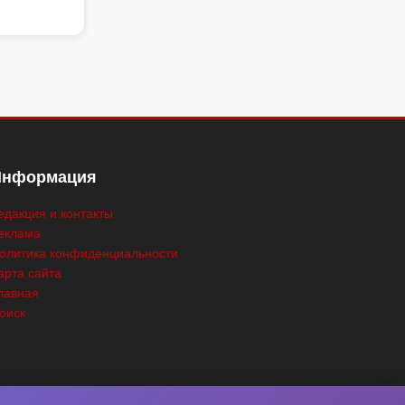
Информация
едакция и контакты
еклама
олитика конфиденциальности
арта сайта
лавная
оиск