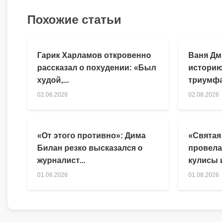
Похожие статьи
Гарик Харламов откровенно
Ваня Дм
рассказал о похудении: «Был
историю
худой,...
триумфа
02.08.2026
02.08.2026
«От этого противно»: Дима
«Святая
Билан резко высказался о
провела
журналист...
кулисы и
01.08.2026
01.08.2026