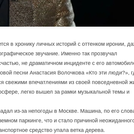
ется в хронику личных историй с оттенком иронии, д
графическое звучание. Именно так прозвучал
 счастью, не драматичном инциденте с его автомобил
новой песни
Анастасия Волочкова
«Кто эти люди?», г
ся свежими впечатлениями из своей повседневной ж
тмосфере, легко вышел за рамки музыкальной темы и
адал из-за непогоды в Москве. Машина, по его слов
земном паркинге, что и стало причиной неожиданног
ранспортное средство упала ветка дерева.