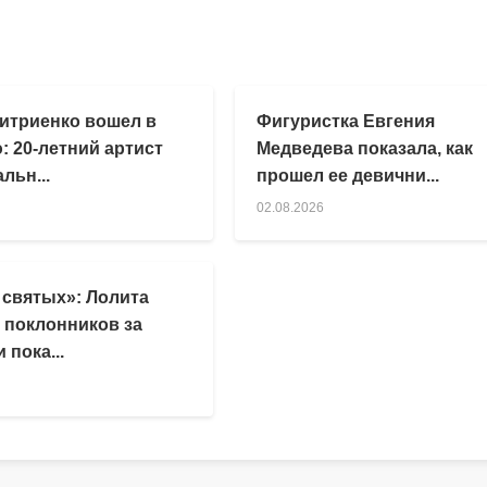
итриенко вошел в
Фигуристка Евгения
: 20-летний артист
Медведева показала, как
льн...
прошел ее девични...
02.08.2026
 святых»: Лолита
 поклонников за
 пока...