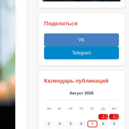
Поделиться
VK
Telegram
Календарь публикаций
Август 2026
ПН
ВТ
СР
ЧТ
ПТ
СБ
ВС
1
2
3
4
5
6
7
8
9