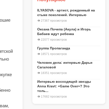
ILYASOVA - артист, рожденный на
стыке поколений. Интервью
рошие
👁 27367 просмотров
Оксана Почепа (Акула) и Игорь
Бабаев ждут ребенка
👁 22077 просмотров
Группа Пропаганда
етской
👁 18571 просмотров
льно
Человек дела: интервью Дарьи
Сагаловой
👁 18351 просмотров
окупке
Интервью восходящей звезды
Anna Kravt: «Game Over»? Это
бенно
толь...
👁 17682 просмотров
овам,