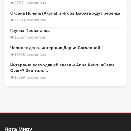
👁 27531 просмотров
Оксана Почепа (Акула) и Игорь Бабаев ждут ребенка
👁 22083 просмотров
Группа Пропаганда
👁 18587 просмотров
Человек дела: интервью Дарьи Сагаловой
👁 18358 просмотров
Интервью восходящей звезды Anna Kravt: «Game
Over»? Это толь...
👁 17689 просмотров
Нота Миру