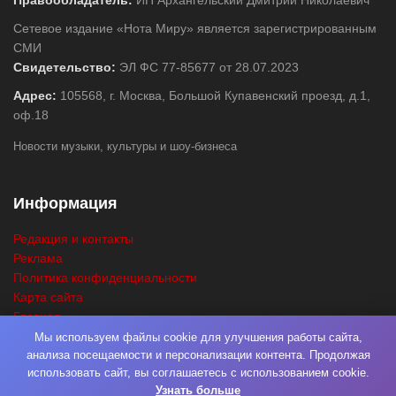
Правообладатель:
ИП Архангельский Дмитрий Николаевич
Сетевое издание «Нота Миру» является зарегистрированным
СМИ
Свидетельство:
ЭЛ ФС 77-85677 от 28.07.2023
Адрес:
105568, г. Москва, Большой Купавенский проезд, д.1,
оф.18
Новости музыки, культуры и шоу-бизнеса
Информация
Редакция и контакты
Реклама
Политика конфиденциальности
Карта сайта
Главная
Поиск
Мы используем файлы cookie для улучшения работы сайта,
анализа посещаемости и персонализации контента. Продолжая
использовать сайт, вы соглашаетесь с использованием cookie.
Узнать больше