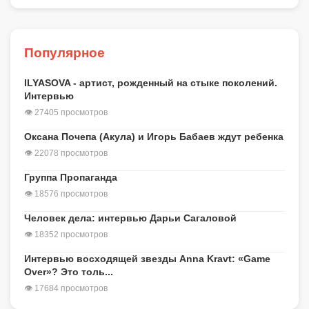
Популярное
ILYASOVA - артист, рожденный на стыке поколений.
Интервью
👁 27405 просмотров
Оксана Почепа (Акула) и Игорь Бабаев ждут ребенка
👁 22078 просмотров
Группа Пропаганда
👁 18576 просмотров
Человек дела: интервью Дарьи Сагаловой
👁 18352 просмотров
Интервью восходящей звезды Anna Kravt: «Game
Over»? Это толь...
👁 17684 просмотров