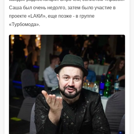
Саша был очень недолго, затем было участие в
проекте «LАКИ», еще позже - в группе
«Турбомода».