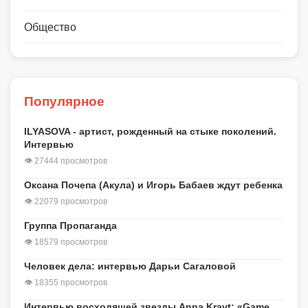
Общество
Популярное
ILYASOVA - артист, рожденный на стыке поколений.
Интервью
👁 27444 просмотров
Оксана Почепа (Акула) и Игорь Бабаев ждут ребенка
👁 22079 просмотров
Группа Пропаганда
👁 18579 просмотров
Человек дела: интервью Дарьи Сагаловой
👁 18355 просмотров
Интервью восходящей звезды Anna Kravt: «Game