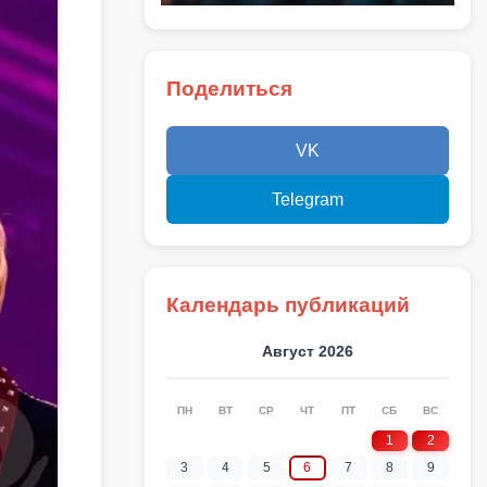
Поделиться
VK
Telegram
Календарь публикаций
Август 2026
ПН
ВТ
СР
ЧТ
ПТ
СБ
ВС
1
2
3
4
5
6
7
8
9