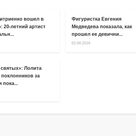
итриенко вошел в
Фигуристка Евгения
: 20-летний артист
Медведева показала, как
льн...
прошел ее девични...
02.08.2026
 святых»: Лолита
 поклонников за
 пока...