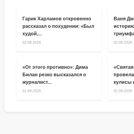
Гарик Харламов откровенно
Ваня Дм
рассказал о похудении: «Был
историю
худой,...
триумфа
02.08.2026
02.08.2026
«От этого противно»: Дима
«Святая
Билан резко высказался о
провела
журналист...
кулисы и
01.08.2026
01.08.2026