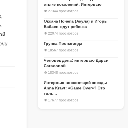
стыке поколений. Интервью
👁 27344 просмотров
,
Оксана Почепа (Акула) и Игорь
ы
Бабаев ждут ребенка
👁 22074 просмотров
вой
они
Группа Пропаганда
👁 18567 просмотров
Человек дела: интервью Дарьи
Сагаловой
👁 18348 просмотров
Интервью восходящей звезды
Anna Kravt: «Game Over»? Это
толь...
👁 17677 просмотров