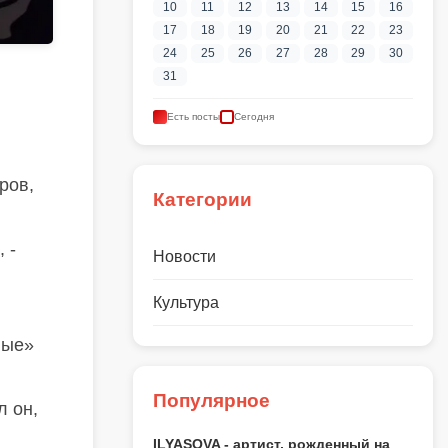
10
11
12
13
14
15
16
17
18
19
20
21
22
23
24
25
26
27
28
29
30
31
Есть посты
Сегодня
ров,
Категории
 -
Новости
Культура
ные»
Популярное
л он,
ILYASOVA - артист, рожденный на