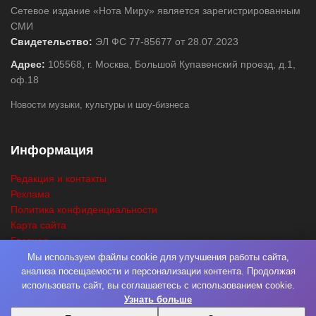
Сетевое издание «Нота Миру» является зарегистрированным
СМИ
Свидетельство:
ЭЛ ФС 77-85677 от 28.07.2023
Адрес:
105568, г. Москва, Большой Купавенский проезд, д.1,
оф.18
Новости музыки, культуры и шоу-бизнеса
Информация
Редакция и контакты
Реклама
Политика конфиденциальности
Карта сайта
Главная
Поиск
Мы используем файлы cookie для улучшения работы сайта,
анализа посещаемости и персонализации контента. Продолжая
использовать сайт, вы соглашаетесь с использованием cookie.
Узнать больше
© 2026
Нота Миру
. Разработка
Фабрика Медиа Мьюзик
. Все права