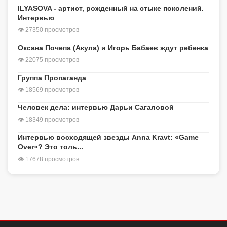
ILYASOVA - артист, рожденный на стыке поколений.
Интервью
👁 27350 просмотров
Оксана Почепа (Акула) и Игорь Бабаев ждут ребенка
👁 22075 просмотров
Группа Пропаганда
👁 18569 просмотров
Человек дела: интервью Дарьи Сагаловой
👁 18349 просмотров
Интервью восходящей звезды Anna Kravt: «Game
Over»? Это толь...
👁 17678 просмотров