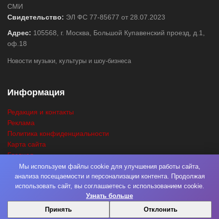
СМИ
Свидетельство:
ЭЛ ФС 77-85677 от 28.07.2023
Адрес:
105568, г. Москва, Большой Купавенский проезд, д.1,
оф.18
Новости музыки, культуры и шоу-бизнеса
Информация
Редакция и контакты
Реклама
Политика конфиденциальности
Карта сайта
Главная
Поиск
Мы используем файлы cookie для улучшения работы сайта,
анализа посещаемости и персонализации контента. Продолжая
использовать сайт, вы соглашаетесь с использованием cookie.
Узнать больше
© 2026
Нота Миру
. Разработка
Фабрика Медиа Мьюзик
. Все права
Принять
Отклонить
защищены.