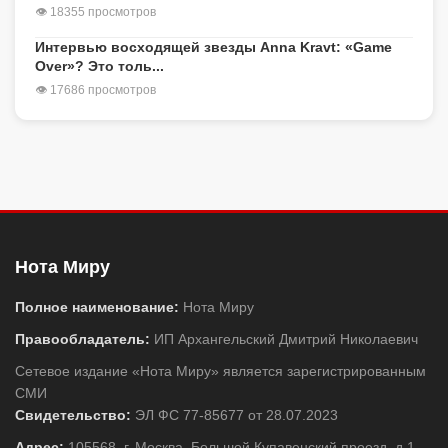
👁 18355 просмотров
Интервью восходящей звезды Anna Kravt: «Game
Over»? Это толь...
👁 17686 просмотров
Нота Миру
Полное наименование:
Нота Миру
Правообладатель:
ИП Архангельский Дмитрий Николаевич
Сетевое издание «Нота Миру» является зарегистрированным
СМИ
Свидетельство:
ЭЛ ФС 77-85677 от 28.07.2023
Адрес:
105568, г. Москва, Большой Купавенский проезд, д.1,