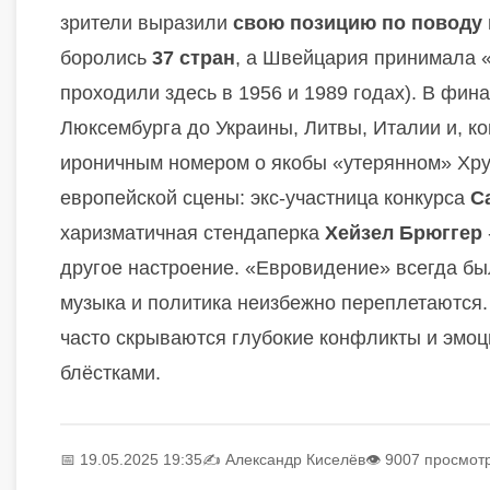
зрители выразили
свою позицию по поводу 
боролись
37 стран
, а Швейцария принимала 
проходили здесь в 1956 и 1989 годах). В фина
Люксембурга до Украины, Литвы, Италии и, кон
ироничным номером о якобы «утерянном» Хру
европейской сцены: экс-участница конкурса
С
харизматичная стендаперка
Хейзел Брюггер
другое настроение. «Евровидение» всегда был
музыка и политика неизбежно переплетаются.
часто скрываются глубокие конфликты и эмоц
блёстками.
📅 19.05.2025 19:35
✍️
Александр Киселёв
👁 9007 просмот