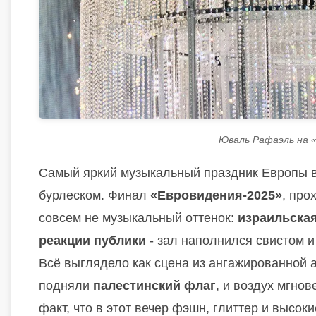
Юваль Рафаэль на 
Самый яркий музыкальный праздник Европы в
бурлеском. Финал
«Евровидения-2025»
, про
совсем не музыкальный оттенок:
израильска
реакции публики
- зал наполнился свистом и
Всё выглядело как сцена из ангажированной а
подняли
палестинский флаг
, и воздух мгно
факт, что в этот вечер фэшн, глиттер и высо