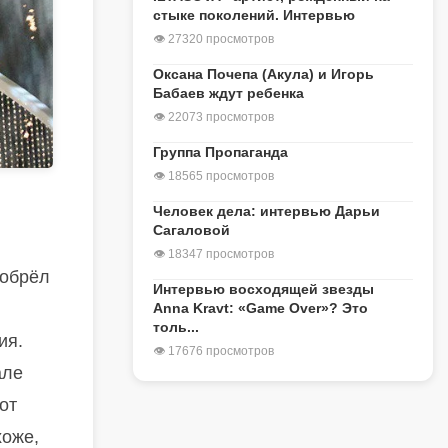
стыке поколений. Интервью
👁 27320 просмотров
Оксана Почепа (Акула) и Игорь
Бабаев ждут ребенка
👁 22073 просмотров
Группа Пропаганда
👁 18565 просмотров
Человек дела: интервью Дарьи
Сагаловой
👁 18347 просмотров
иобрёл
Интервью восходящей звезды
Anna Kravt: «Game Over»? Это
толь...
ия.
👁 17676 просмотров
але
от
хоже,