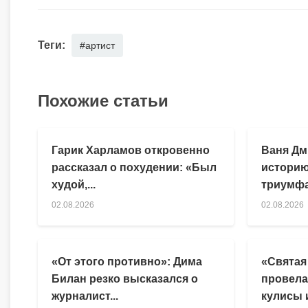
Теги:
#артист
Похожие статьи
Гарик Харламов откровенно
Ваня Дм
рассказал о похудении: «Был
историю
худой,...
триумфа
02.08.2026
02.08.2026
«От этого противно»: Дима
«Святая
Билан резко высказался о
провела
журналист...
кулисы и