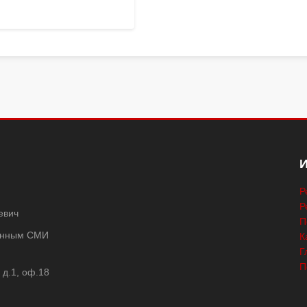
Р
Р
евич
П
ванным СМИ
К
Г
П
 д.1, оф.18