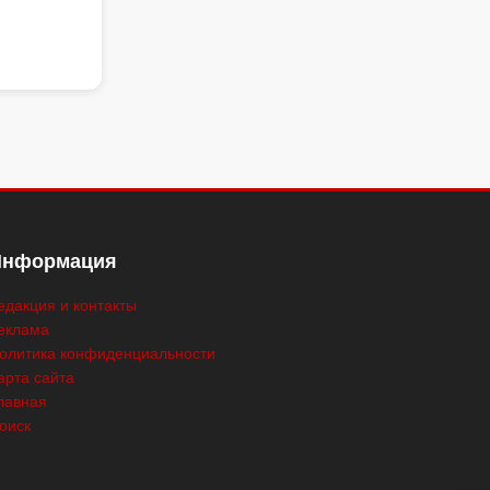
Информация
едакция и контакты
еклама
олитика конфиденциальности
арта сайта
лавная
оиск