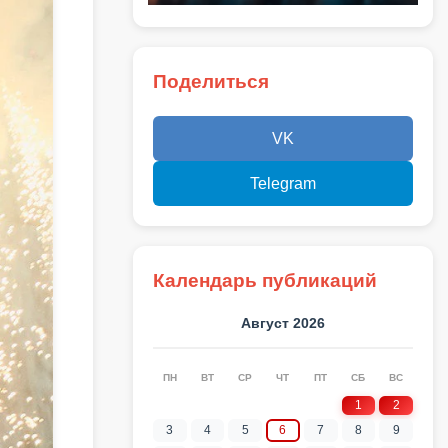
Поделиться
VK
Telegram
Календарь публикаций
Август 2026
ПН
ВТ
СР
ЧТ
ПТ
СБ
ВС
1
2
3
4
5
6
7
8
9