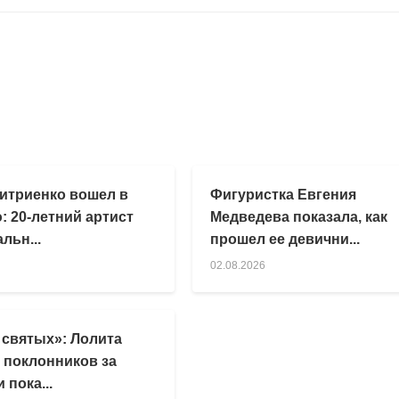
итриенко вошел в
Фигуристка Евгения
: 20-летний артист
Медведева показала, как
льн...
прошел ее девични...
02.08.2026
 святых»: Лолита
 поклонников за
 пока...