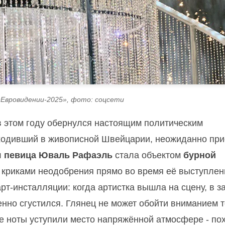
«Евровидении-2025», фото: соцсети
 этом году обернулся настоящим политическим
ходивший в живописной Швейцарии, неожиданно пр
я певица Юваль Рафаэль
стала объектом
бурной
 криками неодобрения прямо во время её выступлен
рт-инсталляции: когда артистка вышла на сцену, в з
венно сгустился. Глянец не может обойти вниманием т
кие ноты уступили место напряжённой атмосфере - по