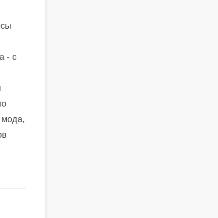
рсы
 - с
и
ло
 мода,
ов