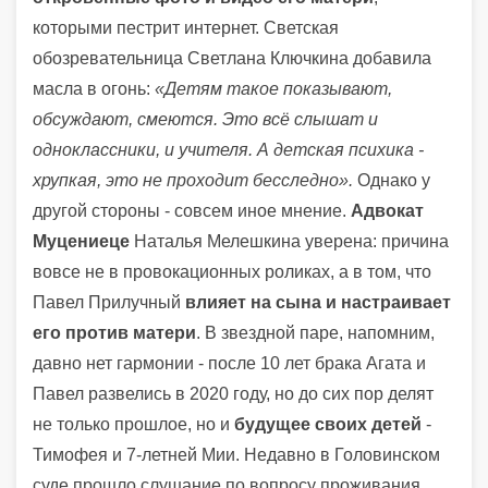
которыми пестрит интернет. Светская
обозревательница Светлана Ключкина добавила
масла в огонь:
«Детям такое показывают,
обсуждают, смеются. Это всё слышат и
одноклассники, и учителя. А детская психика -
хрупкая, это не проходит бесследно».
Однако у
другой стороны - совсем иное мнение.
Адвокат
Муцениеце
Наталья Мелешкина уверена: причина
вовсе не в провокационных роликах, а в том, что
Павел Прилучный
влияет на сына и настраивает
его против матери
. В звездной паре, напомним,
давно нет гармонии - после 10 лет брака Агата и
Павел развелись в 2020 году, но до сих пор делят
не только прошлое, но и
будущее своих детей
-
Тимофея и 7-летней Мии. Недавно в Головинском
суде прошло слушание по вопросу проживания