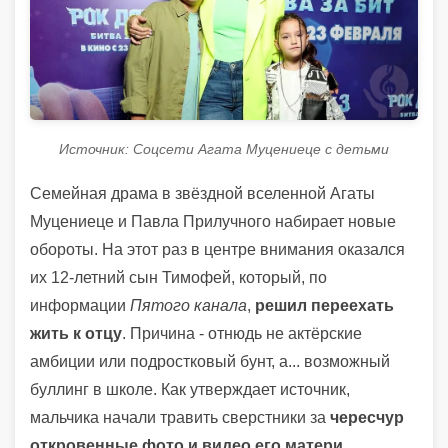
Источник: Соцсети Агата Муцениеце с детьми
Семейная драма в звёздной вселенной Агаты
Муцениеце и Павла Прилучного набирает новые
обороты. На этот раз в центре внимания оказался
их 12-летний сын Тимофей, который, по
информации
Пятого канала
,
решил переехать
жить к отцу
. Причина - отнюдь не актёрские
амбиции или подростковый бунт, а... возможный
буллинг в школе. Как утверждает источник,
мальчика начали травить сверстники за
чересчур
откровенные фото и видео его матери
,