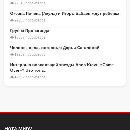
👁 27516 просмотров
Оксана Почепа (Акула) и Игорь Бабаев ждут ребенка
👁 22083 просмотров
Группа Пропаганда
👁 18587 просмотров
Человек дела: интервью Дарьи Сагаловой
👁 18358 просмотров
Интервью восходящей звезды Anna Kravt: «Game
Over»? Это толь...
👁 17689 просмотров
Нота Миру