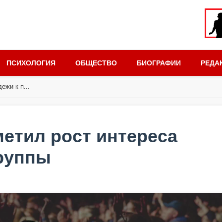
ПСИХОЛОГИЯ
ОБЩЕСТВО
БИОГРАФИИ
РЕДА
жи к п...
етил рост интереса
руппы