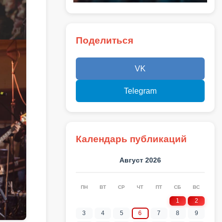
Поделиться
VK
Telegram
Календарь публикаций
Август 2026
ПН
ВТ
СР
ЧТ
ПТ
СБ
ВС
1
2
3
4
5
6
7
8
9