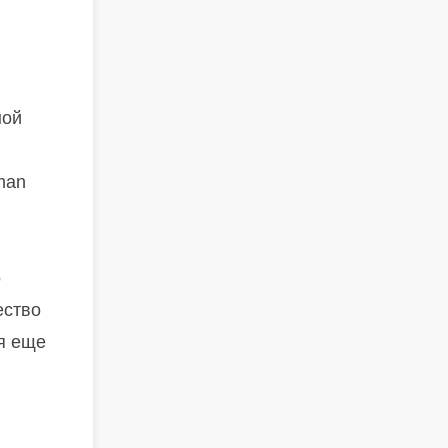
ной
man
о
ество
ся еще