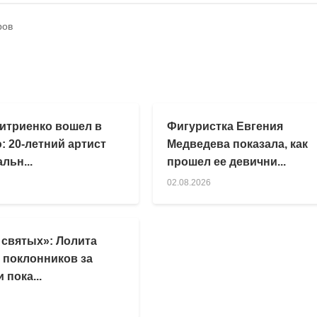
ров
итриенко вошел в
Фигуристка Евгения
: 20-летний артист
Медведева показала, как
льн...
прошел ее девични...
02.08.2026
 святых»: Лолита
 поклонников за
 пока...