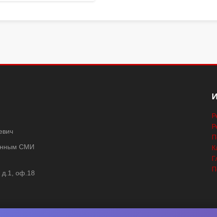
Р
Р
евич
П
ванным СМИ
К
Г
П
 д.1, оф.18