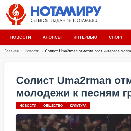
НОВОСТИ
АНОНСЫ
ИНТЕРВЬЮ
СПОРТ
Главная
›
Новости
›
Солист Uma2rman отметил рост интереса молоде
Солист Uma2rman отм
молодежи к песням г
НОВОСТИ
ОБЩЕСТВО
КУЛЬТУРА