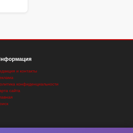
Информация
едакция и контакты
еклама
олитика конфиденциальности
арта сайта
лавная
оиск