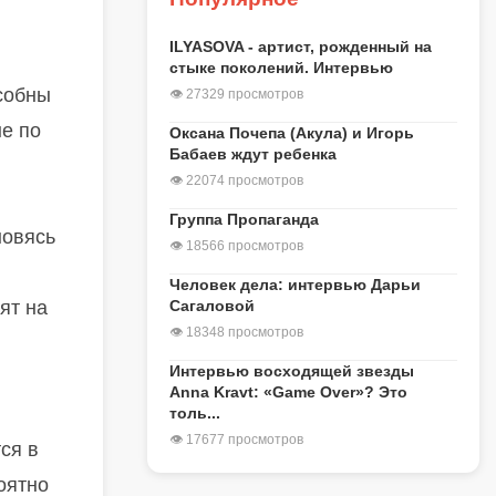
ILYASOVA - артист, рожденный на
стыке поколений. Интервью
собны
👁 27329 просмотров
не по
Оксана Почепа (Акула) и Игорь
Бабаев ждут ребенка
👁 22074 просмотров
Группа Пропаганда
новясь
👁 18566 просмотров
Человек дела: интервью Дарьи
ят на
Сагаловой
👁 18348 просмотров
Интервью восходящей звезды
Anna Kravt: «Game Over»? Это
толь...
👁 17677 просмотров
ся в
оятно