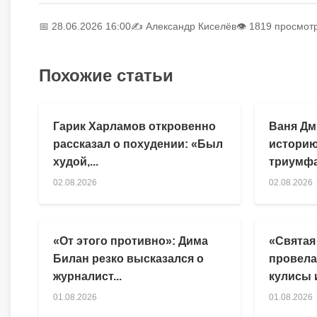
📅 28.06.2026 16:00
✍️
Александр Киселёв
👁 1819 просмот
Похожие статьи
Гарик Харламов откровенно
Ваня Дм
рассказал о похудении: «Был
историю
худой,...
триумфа
02.08.2026
02.08.2026
«От этого противно»: Дима
«Святая
Билан резко высказался о
провела
журналист...
кулисы и
01.08.2026
01.08.2026