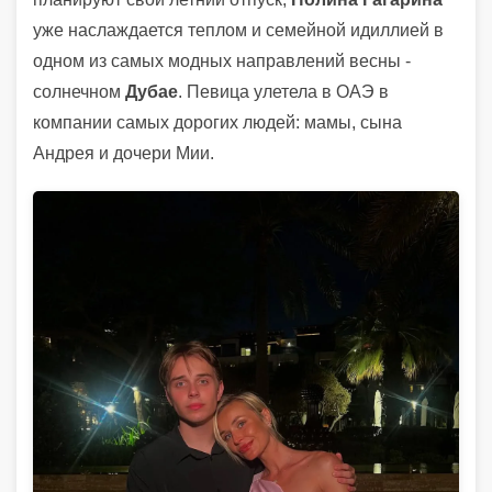
уже наслаждается теплом и семейной идиллией в
одном из самых модных направлений весны -
солнечном
Дубае
. Певица улетела в ОАЭ в
компании самых дорогих людей: мамы, сына
Андрея и дочери Мии.