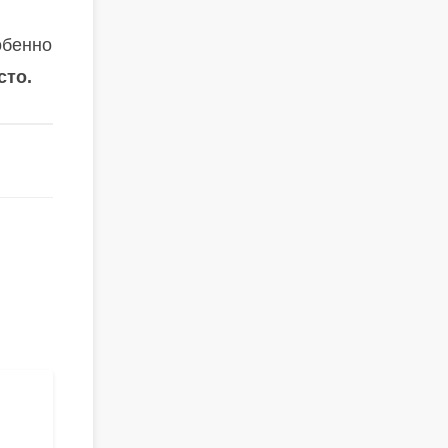
обенно
сто.