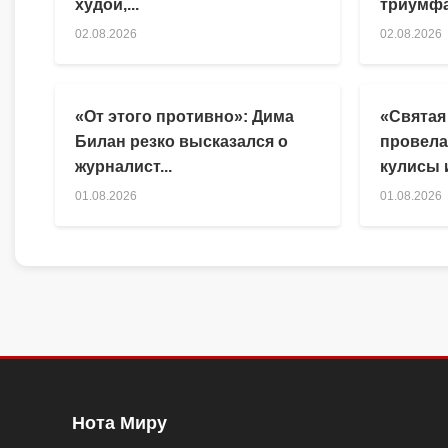
худой,...
триумфа
02.08.2026
02.08.2026
«От этого противно»: Дима
«Святая
Билан резко высказался о
провела
журналист...
кулисы и
01.08.2026
01.08.2026
Нота Миру