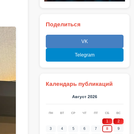
Поделиться
VK
Telegram
Календарь публикаций
Август 2026
ПН
ВТ
СР
ЧТ
ПТ
СБ
ВС
1
2
3
4
5
6
7
8
9