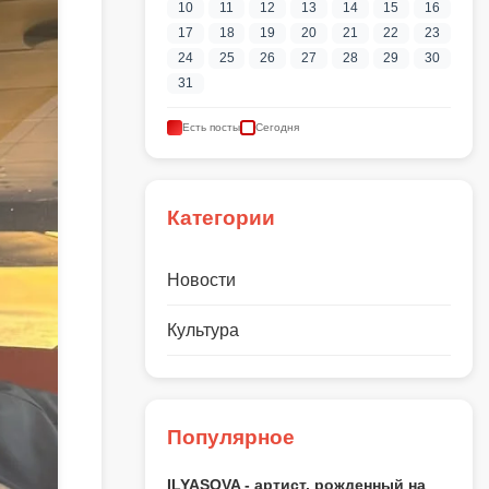
10
11
12
13
14
15
16
17
18
19
20
21
22
23
24
25
26
27
28
29
30
31
Есть посты
Сегодня
Категории
Новости
Культура
Популярное
ILYASOVA - артист, рожденный на