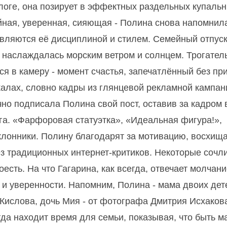
логе, она позирует в эффектных раздельных купальн
ойная, уверенная, сияющая - Полина снова напомнил
вляются её дисциплиной и стилем. Семейный отпус
ми наслаждалась морским ветром и солнцем. Трогате
ся в камеру - момент счастья, запечатлённый без при
скалах, словно кадры из глянцевой рекламной кампан
чно подписала Полина свой пост, оставив за кадром 
га. «Фарфоровая статуэтка», «Идеальная фигура!»,
оклонники. Полину благодарят за мотивацию, восхищ
ез традиционных интернет-критиков. Некоторые сочл
есть. На что Гагарина, как всегда, отвечает молчани
 и уверенности. Напомним, Полина - мама двоих дет
 Кислова, дочь Мия - от фотографа Дмитрия Исхаков
да находит время для семьи, показывая, что быть м