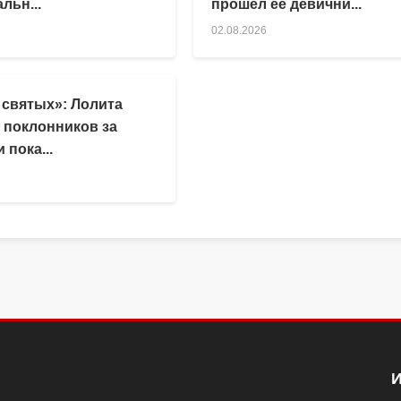
льн...
прошел ее девични...
02.08.2026
 святых»: Лолита
 поклонников за
 пока...