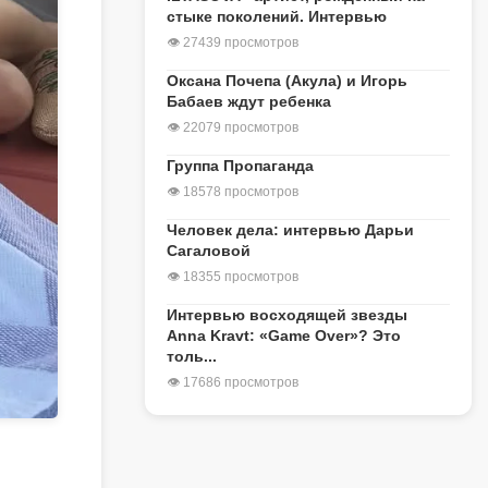
стыке поколений. Интервью
👁 27439 просмотров
Оксана Почепа (Акула) и Игорь
Бабаев ждут ребенка
👁 22079 просмотров
Группа Пропаганда
👁 18578 просмотров
Человек дела: интервью Дарьи
Сагаловой
👁 18355 просмотров
Интервью восходящей звезды
Anna Kravt: «Game Over»? Это
толь...
👁 17686 просмотров