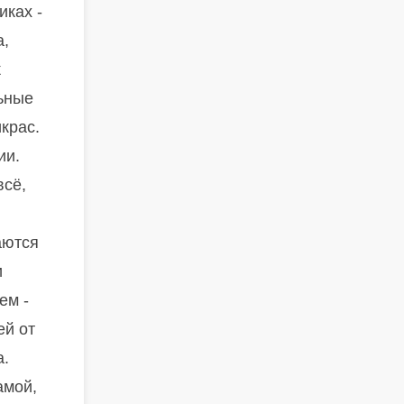
иках -
а,
к
льные
крас.
ии.
всё,
аются
и
ем -
ей от
а.
амой,