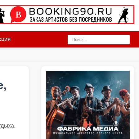
КЦИЯ
е,
тдыха,