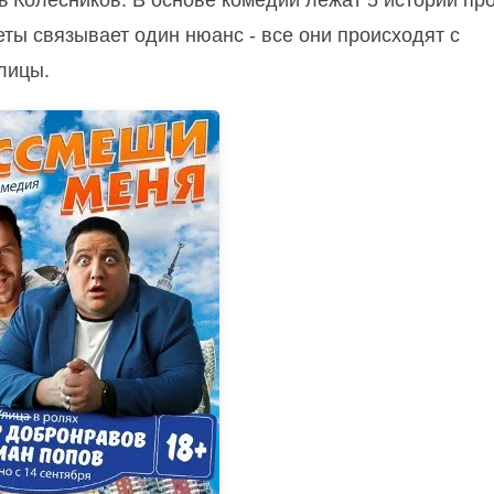
ь Колесников. В основе комедии лежат 5 историй пр
ы связывает один нюанс - все они происходят с
лицы.