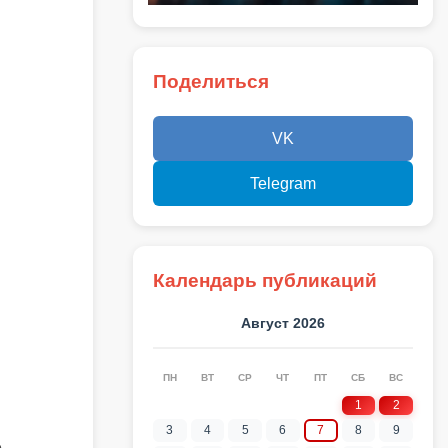
Поделиться
VK
Telegram
Календарь публикаций
Август 2026
ПН
ВТ
СР
ЧТ
ПТ
СБ
ВС
1
2
3
4
5
6
7
8
9