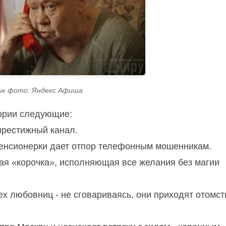
ик фото: Яндекс Афиша
тории следующие:
престижный канал.
енсионерки дает отпор телефонным мошенникам.
тая «корочка», исполняющая все желания без магии
ех любовниц - не сговариваясь, они приходят отомст