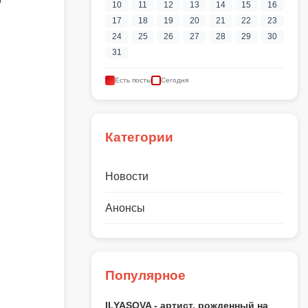
о
10
11
12
13
14
15
16
17
18
19
20
21
22
23
24
25
26
27
28
29
30
31
Есть посты
Сегодня
Категории
Новости
Анонсы
Популярное
ILYASOVA - артист, рожденный на