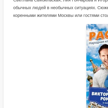
Светлана Свибильская, Лия Гончарова и Игор
обычных людей в необычных ситуациях. Сюжет
коренными жителями Москвы или гостями сто