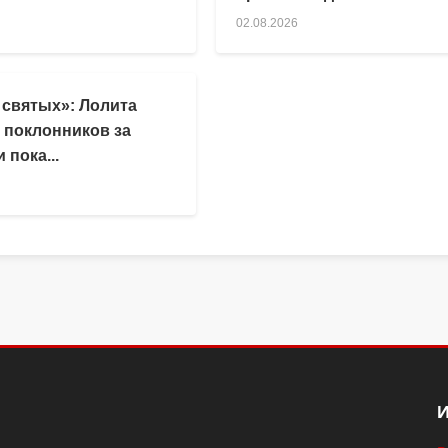
02.08.2026
 святых»: Лолита
 поклонников за
 пока...