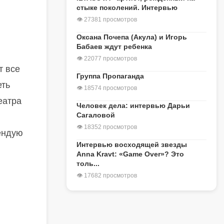
стыке поколений. Интервью
👁 27381 просмотров
Оксана Почепа (Акула) и Игорь
Бабаев ждут ребенка
👁 22077 просмотров
т все
Группа Пропаганда
еть
👁 18574 просмотров
еатра
Человек дела: интервью Дарьи
Сагаловой
👁 18352 просмотров
мендую
Интервью восходящей звезды
Anna Kravt: «Game Over»? Это
толь...
👁 17682 просмотров