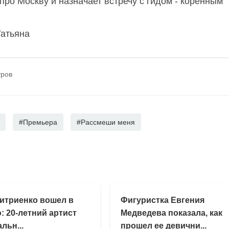
про Москву и назначает встречу с гидом - коренным
Татьяна
тров
#Премьера
#Рассмеши меня
итриенко вошел в
Фигуристка Евгения
: 20-летний артист
Медведева показала, как
льн...
прошел ее девични...