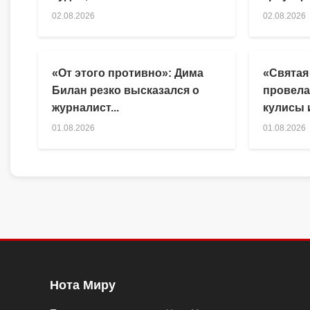
02.08.2026
02.08.2026
«От этого противно»: Дима
«Святая
Билан резко высказался о
провела
журналист...
кулисы и
01.08.2026
01.08.2026
Нота Миру