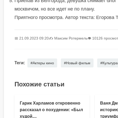
Приехав из Белгорода, девушка снимает блог 
москвичом, но все идет не по плану.
Приятного просмотра. Автор текста: Егорова 
📅 21.09.2023 09:20
✍️
Максим Ротермель
👁 10126 просмо
Теги:
#Актеры кино
#Новый фильм
#Культура
Похожие статьи
Гарик Харламов откровенно
Ваня Дм
рассказал о похудении: «Был
историю
худой,...
триумфа