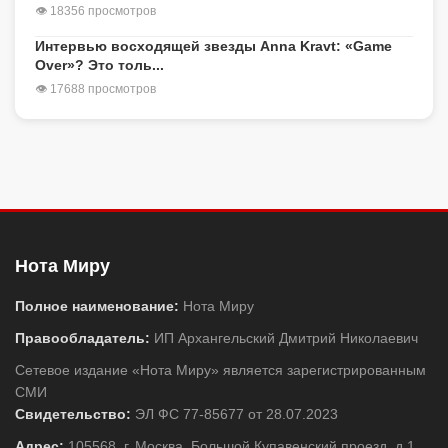
👁 18356 просмотров
Интервью восходящей звезды Anna Kravt: «Game
Over»? Это толь...
👁 17688 просмотров
Нота Миру
Полное наименование:
Нота Миру
Правообладатель:
ИП Архангельский Дмитрий Николаевич
Сетевое издание «Нота Миру» является зарегистрированным
СМИ
Свидетельство:
ЭЛ ФС 77-85677 от 28.07.2023
Адрес:
105568, г. Москва, Большой Купавенский проезд, д.1,