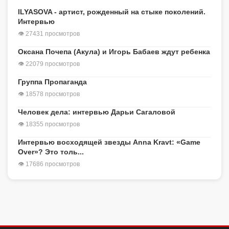
ILYASOVA - артист, рожденный на стыке поколений.
Интервью
👁 27431 просмотров
Оксана Почепа (Акула) и Игорь Бабаев ждут ребенка
👁 22079 просмотров
Группа Пропаганда
👁 18578 просмотров
Человек дела: интервью Дарьи Сагаловой
👁 18355 просмотров
Интервью восходящей звезды Anna Kravt: «Game
Over»? Это толь...
👁 17686 просмотров