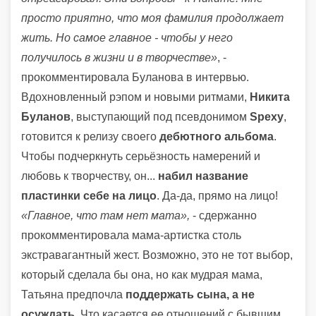
просто приятно, что моя фамилия продолжает
жить. Но самое главное - чтобы у него
получилось в жизни и в творчестве»
, -
прокомментировала Буланова в интервью.
Вдохновленный рэпом и новыми ритмами,
Никита
Буланов
, выступающий под псевдонимом
Spexy
,
готовится к релизу своего
дебютного альбома
.
Чтобы подчеркнуть серьёзность намерений и
любовь к творчеству, он...
набил название
пластинки себе на лицо
. Да-да, прямо на лицо!
«Главное, что там нет мата»,
- сдержанно
прокомментировала мама-артистка столь
экстравагантный жест. Возможно, это не тот выбор,
который сделала бы она, но как мудрая мама,
Татьяна предпочла
поддержать сына, а не
осуждать
. Что касается ее отношений с бывшим