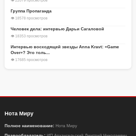
👁 22079 просмотров
Группа Пропаганда
👁 18578 просмотров
Человек дела: интервью Дарьи Сагаловой
👁 18353 просмотров
Интервью восходящей звезды Anna Kravt: «Game
Over»? Это толь...
👁 17685 просмотров
Нота Миру
Полное наименование:
Нота Миру
Правообладатель:
ИП Архангельский Дмитрий Николаевич