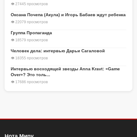
👁 27445 просмотров
Оксана Почепа (Акула) и Игорь Бабаев ждут ребенка
👁 22079 просмотров
Группа Пропаганда
👁 18579 просмотров
Человек дела: интервью Дарьи Сагаловой
👁 18355 просмотров
Интервью восходящей звезды Anna Kravt: «Game
Over»? Это толь...
👁 17686 просмотров
Нота Миру